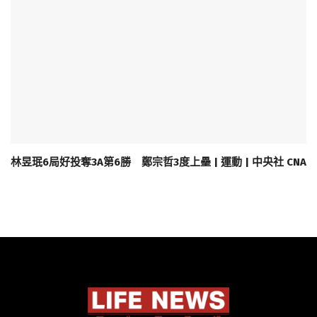
林昱珉6局好投奪3A第6勝 鄭宗哲3度上壘 | 運動 | 中央社 CNA