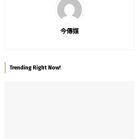
今傳媒
Trending Right Now!