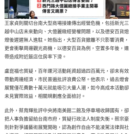
王家貞則關切台南大型商場接連傳出經營危機，包括新光三
越中山店未來動向、大億麗緻經營權問題，以及德安百貨熄
燈後遲遲無人進駐。她指出，大型百貨撤離不只影響消費，
更會衝擊周邊觀光商機，以德安百貨為例，空置多年後，連
帶造成附近飯店住房率下滑。
盧崑福也質疑，百年運河活動耗資超過四百萬元，卻未有效
帶動周邊經濟，市民普遍批評浪費公帑。他表示，過去燈會
展覽僅花費數十萬元就能吸引大量人潮，如今高成本活動卻
未見實際效益，相關規劃應全面檢討。
此外，蔡育輝批評中央將南美館二館及停車場收歸國有，卻
把人事負擔留給台南市府，質疑行政法人制度失衡。蔡宗豪
則針對爭議藝術展覽開砲，認為創作自由不能凌駕法律與社