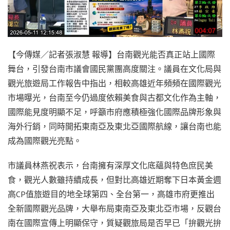
【今傳媒／記者張淑慧 報導】台南觀光能否真正站上國際
舞台，引發台南市議會國民黨團高度關注。議員在文化局與
觀光旅遊局工作報告中指出，相較高雄近年頻頻在國際觀光
市場曝光，台南至今仍過度依賴美食與古都文化作為主軸，
國際能見度明顯不足，呼籲市府應積極強化國際品牌形象與
海外行銷，同時開拓東南亞及東北亞國際航線，讓台南也能
成為國際觀光亮點。
市議員林燕祝表示，台南擁有深厚文化底蘊與特色庶民美
食，觀光人數雖持續成長，但對比高雄近期奪下日本黃金週
高CP值旅遊目的地全球第四、全台第一，高雄市府更推出
全新國際觀光品牌，大舉布局東南亞及東北亞市場，反觀台
南在國際宣傳上明顯保守，質疑觀旅局是否早已「拚觀光拚