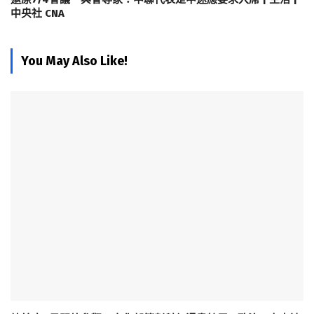
中央社 CNA
You May Also Like!