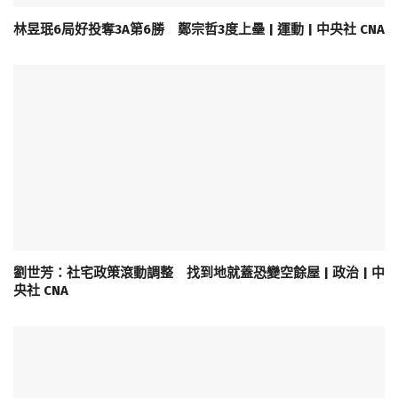
林昱珉6局好投奪3A第6勝 鄭宗哲3度上壘 | 運動 | 中央社 CNA
劉世芳：社宅政策滾動調整 找到地就蓋恐變空餘屋 | 政治 | 中
央社 CNA