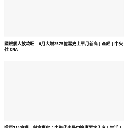
國銀個人放款旺 6月大增2575億寫史上單月新高 | 產經 | 中央
社 CNA
還原7/4會議 與會專家：中聯代表是中途應要求入席 | 生活 |