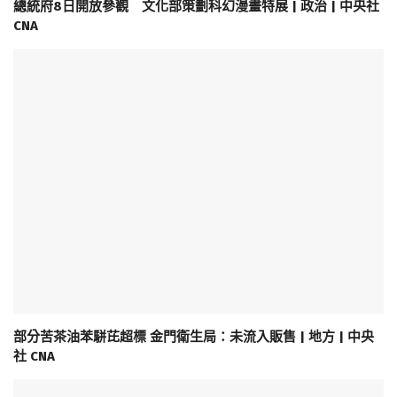
總統府8日開放參觀 文化部策劃科幻漫畫特展 | 政治 | 中央社
CNA
部分苦茶油苯駢芘超標 金門衛生局：未流入販售 | 地方 | 中央
社 CNA