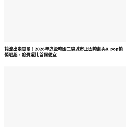
韓流出走首爾！2026年這些韓國二線城市正因韓劇與K-pop悄
悄崛起，旅費還比首爾便宜