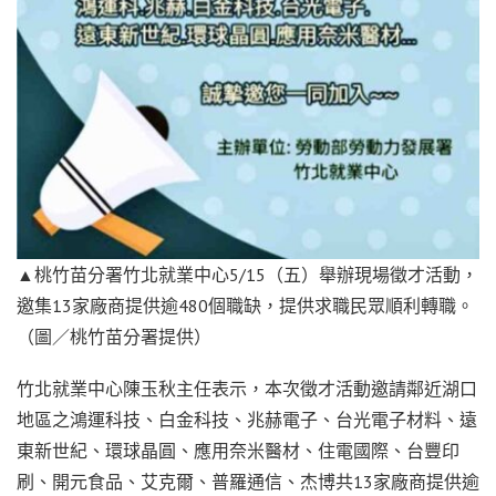
▲桃竹苗分署竹北就業中心5/15（五）舉辦現場徵才活動，
邀集13家廠商提供逾480個職缺，提供求職民眾順利轉職。
（圖／桃竹苗分署提供）
竹北就業中心陳玉秋主任表示，本次徵才活動邀請鄰近湖口
地區之鴻運科技、白金科技、兆赫電子、台光電子材料、遠
東新世紀、環球晶圓、應用奈米醫材、住電國際、台豐印
刷、開元食品、艾克爾、普羅通信、杰博共13家廠商提供逾