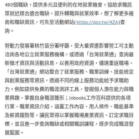
480個職缺，提供多元且便利的在地就業機會，協助求職民
眾就近媒合適合職缺，提升轉職與就業效率，想了解更多廠
商和職缺資訊，可先至活動網站(
https://gov.tw/4ZA
)查
詢。
勞動力發展署桃竹苗分署呼籲，受大量資遣影響勞工可主動
洽詢各地公立就業服務機構，或透過「台灣就業通」查詢最
新徵才資訊與活動訊息，以善用政府資源，儘速重返職場，
「台灣就業通」網站整合了就業服務、職業訓練、技能檢定
與創業服務等資訊，透過不同的線上服務功能給予求職助
力。例如提供免費的職涯測評工具，發掘個人潛在能力與職
業興趣，掌握自身職涯雛形；Jobooks工作百科提供的各項
行業、職業資訊介紹，涵蓋工作內容、用人條件、職能基準
及薪資趨勢等，讓民眾得以掌握職場產業資訊、訂定求職目
標，並且進一步查詢職缺或相關職訓課程，逐步完成職涯發
展藍圖。