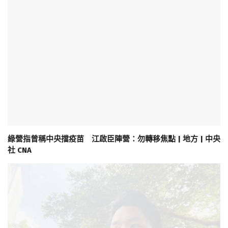
綠營指曾稱中央擋疫苗 江啟臣陣營：勿轉移焦點 | 地方 | 中央
社 CNA