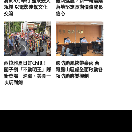
將於8月舉行 歷來最大
最新進展，新一輪迴購
規模 以電影連繫文化
落地堅定長期價值成長
交流
信心
西拉雅夏日好Chill！
嚴防颱風挾帶豪雨 台
關子嶺「不動明王」踩
電鳳山區處全面啟動各
街登場 泡湯、美食一
項防颱應變機制
次玩到飽