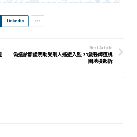
Linkedin
Next Article
見
偽造診斷證明助受刑人逃避入監 71歲醫師遭桃
園地檢起訴