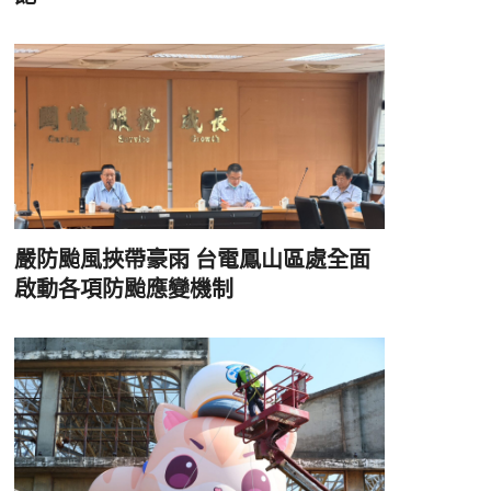
嚴防颱風挾帶豪雨 台電鳳山區處全面
啟動各項防颱應變機制