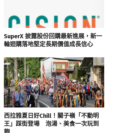
SuperX 披露股份回購最新進展，新一
輪迴購落地堅定長期價值成長信心
西拉雅夏日好Chill！關子嶺「不動明
王」踩街登場 泡湯、美食一次玩到
飽