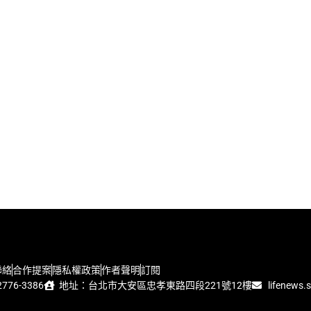
聯絡
合作提案
隱私權政策
作者聲明
訂閱
776-3386
地址：台北市大安區忠孝東路四段221號12樓
lifenews.