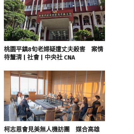
桃園平鎮8旬老婦疑遭丈夫殺害 案情
待釐清 | 社會 | 中央社 CNA
柯志恩會見美無人機訪團 媒合高雄