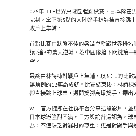
026年ITTF世界桌球團體錦標賽，日本隊
完封，拿下第3點的大陸好手林詩棟直接跳上
敗戶上隼輔。
首點比賽由狀態不佳的梁靖崑對戰世界排名
讓2追3的驚天逆轉，為中國隊搶下關鍵第
空。
最終由林詩棟對戰戶上隼輔，以3：1的比數
無前例的12連霸成就。比賽結束後，林詩
卻直接跳上球桌，邁開雙腳高舉雙手，擺出
WTT官方隨即在社群平台分享這段影片，
日本球迷強烈不滿。日方輿論普遍認為，球
為，不僅缺乏對器材的尊重，更是對對手與