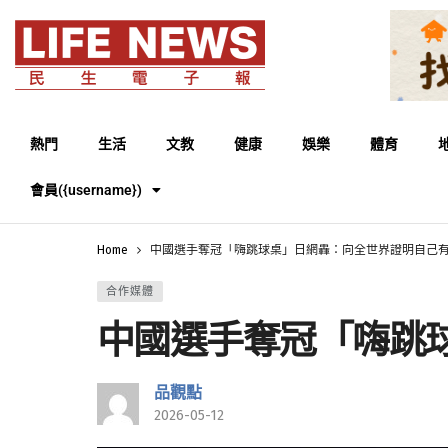
熱門
生活
文教
健康
娛樂
體育
會員({username})
Home
中國選手奪冠「嗨跳球桌」日網轟：向全世界證明自己
合作媒體
中國選手奪冠「嗨跳
品觀點
2026-05-12