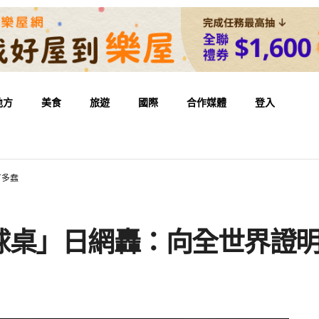
地方
美食
旅遊
國際
合作媒體
登入
有多蠢
球桌」日網轟：向全世界證