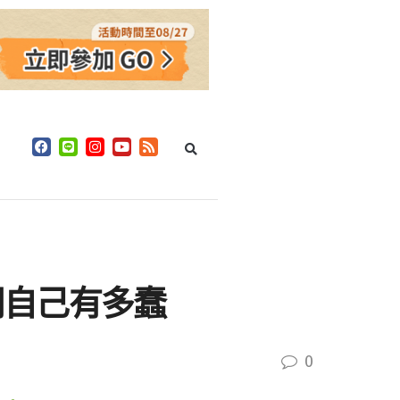
明自己有多蠢
0