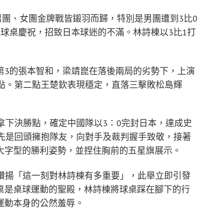
在男團、女團金牌戰皆鎩羽而歸，特別是男團遭到3比0
球桌慶祝，招致日本球迷的不滿。林詩棟以3比1打
第3的張本智和，梁靖崑在落後兩局的劣勢下，上演
一點。第二點王楚欽表現穩定，直落三擊敗松島輝
拿下決勝點，確定中國隊以3：0完封日本，達成史
棟先是回頭擁抱隊友，向對手及裁判握手致敬，接著
大字型的勝利姿勢，並捏住胸前的五星旗展示。
並讚揚「這一刻對林詩棟有多重要」，此舉立即引發
桌是桌球運動的聖殿，林詩棟將球桌踩在腳下的行
運動本身的公然羞辱。