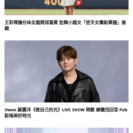
王彩樺擔任味全龍開球嘉賓 尬舞小龍女「逆天女團鉛筆腿」搶
鏡
Owen 蘇震洋《做自己的光》LIVE SHOW 倒數 練團找回昔 Pub
駐唱美好時光