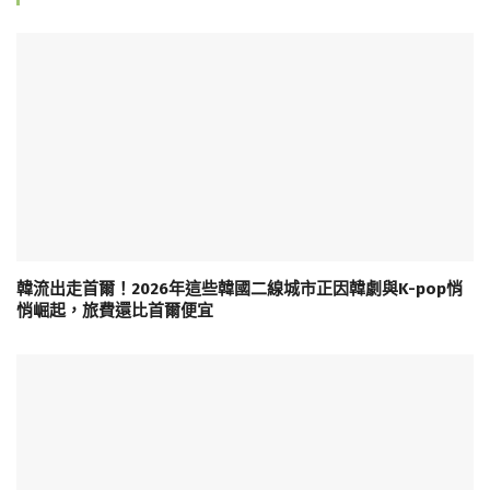
韓流出走首爾！2026年這些韓國二線城市正因韓劇與K-pop悄
悄崛起，旅費還比首爾便宜