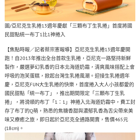
圖/亞尼克生乳捲13週年慶獻「三顆布丁生乳捲」首度將國
民甜點統一布丁1比1神捲入
【焦點時報／記者蔡宗憲報導】亞尼克生乳捲13週年慶開
跑！自2013年推出全台首款生乳捲，亞尼克一路堅持新鮮
製作，嚴選夢幻乳香的日本北海道奶霜，清爽風味搭配上會
呼吸的泡芙蛋糕，掀起台灣生乳捲風潮。迎接生乳捲週年
慶，亞尼克FUN大生乳捲的快樂，首度捲入大人小孩都愛的
國民甜點「統一布丁」，推出期間限定「三顆布丁生乳
捲」，將滑順的布丁「1：1」神捲入北海道奶霜中，費工封
存了布丁的Q萌，熟悉的焦糖香甜與濃郁乳香為舌尖帶來美
味又療癒之旅，即日起於亞尼克全通路開賣，售價465元
(18cm)。