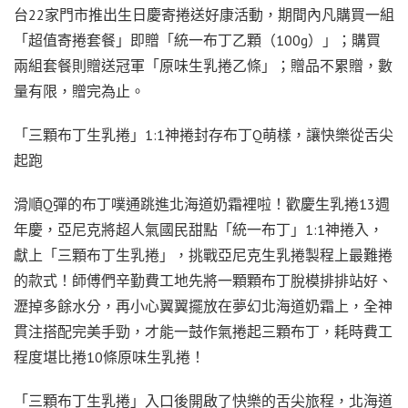
台22家門市推出生日慶寄捲送好康活動，期間內凡購買一組
「超值寄捲套餐」即贈「統一布丁乙顆（100g）」；購買
兩組套餐則贈送冠軍「原味生乳捲乙條」；贈品不累贈，數
量有限，贈完為止。
「三顆布丁生乳捲」1:1神捲封存布丁Q萌樣，讓快樂從舌尖
起跑
滑順Q彈的布丁噗通跳進北海道奶霜裡啦！歡慶生乳捲13週
年慶，亞尼克將超人氣國民甜點「統一布丁」1:1神捲入，
獻上「三顆布丁生乳捲」，挑戰亞尼克生乳捲製程上最難捲
的款式！師傅們辛勤費工地先將一顆顆布丁脫模排排站好、
瀝掉多餘水分，再小心翼翼擺放在夢幻北海道奶霜上，全神
貫注搭配完美手勁，才能一鼓作氣捲起三顆布丁，耗時費工
程度堪比捲10條原味生乳捲！
「三顆布丁生乳捲」入口後開啟了快樂的舌尖旅程，北海道