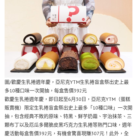
圖/歡慶生乳捲週年慶，亞尼克YTM生乳捲盲盒祭出史上最
多10種口味一次開抽，每盒售價392元
歡慶生乳捲週年慶，即日起至6月30日，亞尼克YTM（蛋糕
販賣機）限定生乳捲盲盒祭出史上最多「10種口味」一次開
抽，包含經典不敗的原味、特黑、鮮芋奶霜、宇治抹茶、三
顆布丁以及厄瓜多爾脆皮黑巧克力生乳捲等熱門口味，週年
慶活動每盒售價392元，有機會驚喜現賺307元！此外，全