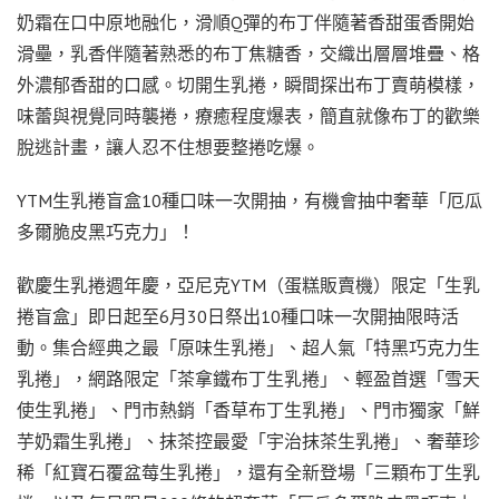
奶霜在口中原地融化，滑順Q彈的布丁伴隨著香甜蛋香開始
滑壘，乳香伴隨著熟悉的布丁焦糖香，交織出層層堆疊、格
外濃郁香甜的口感。切開生乳捲，瞬間探出布丁賣萌模樣，
味蕾與視覺同時襲捲，療癒程度爆表，簡直就像布丁的歡樂
脫逃計畫，讓人忍不住想要整捲吃爆。
YTM生乳捲盲盒10種口味一次開抽，有機會抽中奢華「厄瓜
多爾脆皮黑巧克力」！
歡慶生乳捲週年慶，亞尼克YTM（蛋糕販賣機）限定「生乳
捲盲盒」即日起至6月30日祭出10種口味一次開抽限時活
動。集合經典之最「原味生乳捲」、超人氣「特黑巧克力生
乳捲」，網路限定「茶拿鐵布丁生乳捲」、輕盈首選「雪天
使生乳捲」、門市熱銷「香草布丁生乳捲」、門市獨家「鮮
芋奶霜生乳捲」、抹茶控最愛「宇治抹茶生乳捲」、奢華珍
稀「紅寶石覆盆莓生乳捲」，還有全新登場「三顆布丁生乳