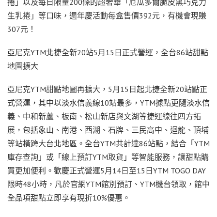
捲」以及每日限量200條的超奢華「厄瓜多爾脆皮黑巧克力
生乳捲」等口味，週年慶活動每盒售價392元，有機會現賺
307元！
亞尼克YTM北捷全新20站5月15日正式營運，全台86站甜點
地圖擴大
亞尼克YTM甜點地圖再擴大，5月15日起北捷全新20站點正
式營運，其中以淡水信義線10站最多，YTM據點更隨淡水信
義、中和新蘆、板南、松山新店與文湖等捷運線往四方拓
展，包括象山、南港、西湖、石牌、三民高中、迴龍、頂埔
等站橫跨大台北地區。全台YTM共計達86站點，結合「YTM
庫存查詢」或「線上預訂YTM取貨」等智能服務，讓甜點購
買更加便利。歡慶正式營運5月14日至15日YTM TOGO DAY
限時48小時，凡於官網YTM館別預訂、YTM機台領取，館中
全品項甜點立即享有現折10%優惠。