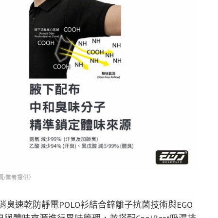
圖/業者提供）
消臭速乾防靜電POLO衫結合鋅離子抗菌技術與EGO