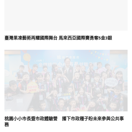
臺灣果凍藝術再耀國際舞台 馬來西亞國際賽勇奪5金3銀
桃園小小市長暨市政體驗營 播下市政種子盼未來參與公共事
務