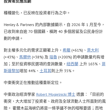
投資者反應加劇
種種變化，已反映在投資者行為之中。
Henley & Partners 的內部數據顯示，自 2026 年 1 月至今，
已收到來自逾 70 個國籍、橫跨 40 多個居留及公民身份計
劃的申請。
對主權多元化的需求正顯著上升，
希臘
(+61%)、
意大利
(+43%)、
馬爾他
(+38%) 及
瑙魯
(+200%) 的申請數量均有增
加；至於投資移民選項的查詢數量，
紐西蘭
上升 165%、
哥
斯達黎加
增加 44%、
土耳其
則上升 35%。
中東衝突正在推動這種重新定位。
中東政治經濟學家
Robert Mogielnicki 博士
透露：「目前的
衝突，大大增加了投資者、政府及全球流動人士所面對的風
險。 霍爾木茲海峽仍將是一條爭議不休的咽喉要道；而地