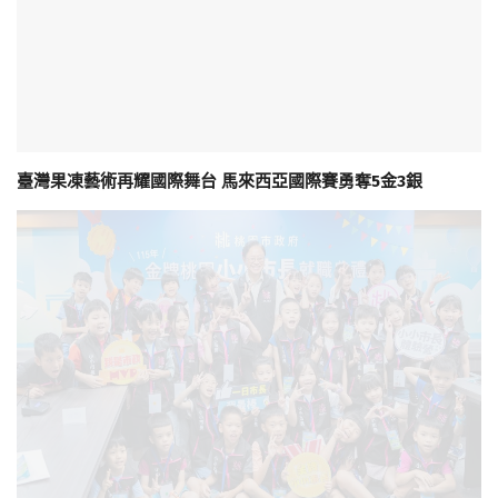
臺灣果凍藝術再耀國際舞台 馬來西亞國際賽勇奪5金3銀