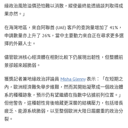
緣政治風險溢價恐怕難以消散，縱使最終能透過談判取得成
果亦然。」
在海灣地區，來自阿聯酋 (UAE) 客戶的查詢量增加了 41%，
申請數量亦上升了 26%，當中主要動力來自正在尋求更多選
擇的外籍人士。
儘管歐洲核心經濟體在相對比較下仍展現出韌性，但整體前
景卻越來越脆弱。
獲獎記者兼地緣政治評論員
Misha Glenny
表示：「在短期之
內，歐洲經濟難免舉步維艱，然而其開始凝聚成一個政治體
系的種種跡象，預示仍有望繼續在指數中佔據前列位置。」
但他警告，這種韌性背後暗藏更深層的結構壓力，包括增長
疲乏、能源系統脆弱，以至整個歐洲大陸日趨嚴重的政治分
裂。