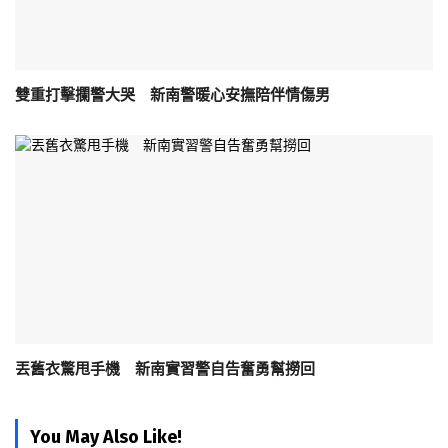
雙重打擊攔警大哭 新南警暖心安撫陪伴情傷男
丟舊衣驚甩手機 新南實習警自告奮勇幫撈回
You May Also Like!