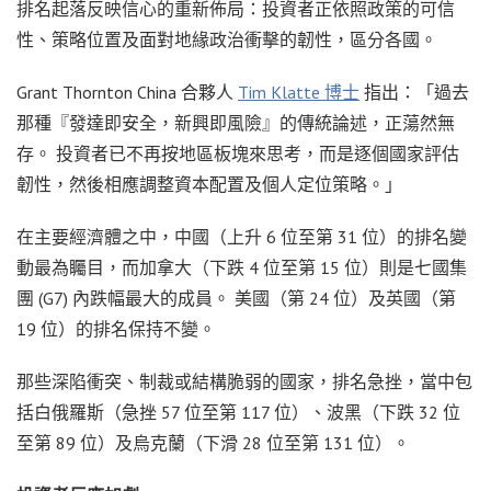
排名起落反映信心的重新佈局：投資者正依照政策的可信
性、策略位置及面對地緣政治衝擊的韌性，區分各國。
Grant Thornton China 合夥人
Tim Klatte 博士
指出：「過去
那種『發達即安全，新興即風險』的傳統論述，正蕩然無
存。 投資者已不再按地區板塊來思考，而是逐個國家評估
韌性，然後相應調整資本配置及個人定位策略。」
在主要經濟體之中，中國（上升 6 位至第 31 位）的排名變
動最為矚目，而加拿大（下跌 4 位至第 15 位）則是七國集
團 (G7) 內跌幅最大的成員。 美國（第 24 位）及英國（第
19 位）的排名保持不變。
那些深陷衝突、制裁或結構脆弱的國家，排名急挫，當中包
括白俄羅斯（急挫 57 位至第 117 位）、波黑（下跌 32 位
至第 89 位）及烏克蘭（下滑 28 位至第 131 位）。