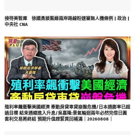
接待美智庫 徐國勇談藍綠兩岸路線盼速審無人機條例 | 政治 |
中央社 CNA
殖利率飆衝擊美國經濟 牽動房貸車貸崩盤危機/日本通膨率已超
過目標 結束通縮進入升息/吳嘉隆:景氣輪迴兩年必然完借日圓
套利交易將終結 預期升值趕緊買回補滿｜20260808｜