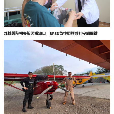
部桃醫院揭失智照護缺口 BPSD急性照護成社安網關鍵