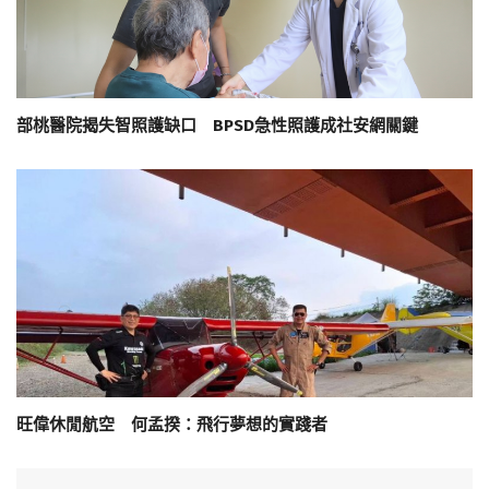
部桃醫院揭失智照護缺口 BPSD急性照護成社安網關鍵
旺偉休閒航空 何孟揆：飛行夢想的實踐者