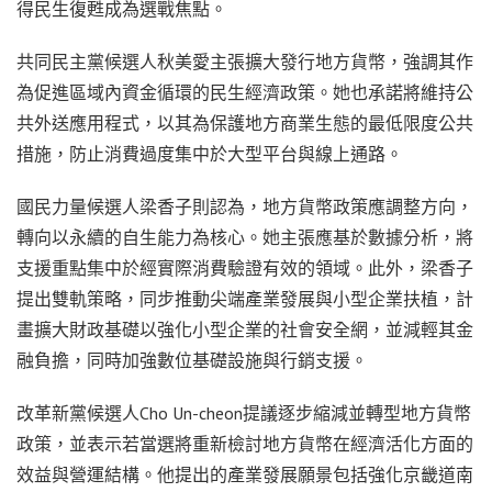
得民生復甦成為選戰焦點。
共同民主黨候選人秋美愛主張擴大發行地方貨幣，強調其作
為促進區域內資金循環的民生經濟政策。她也承諾將維持公
共外送應用程式，以其為保護地方商業生態的最低限度公共
措施，防止消費過度集中於大型平台與線上通路。
國民力量候選人梁香子則認為，地方貨幣政策應調整方向，
轉向以永續的自生能力為核心。她主張應基於數據分析，將
支援重點集中於經實際消費驗證有效的領域。此外，梁香子
提出雙軌策略，同步推動尖端產業發展與小型企業扶植，計
畫擴大財政基礎以強化小型企業的社會安全網，並減輕其金
融負擔，同時加強數位基礎設施與行銷支援。
改革新黨候選人Cho Un-cheon提議逐步縮減並轉型地方貨幣
政策，並表示若當選將重新檢討地方貨幣在經濟活化方面的
效益與營運結構。他提出的產業發展願景包括強化京畿道南