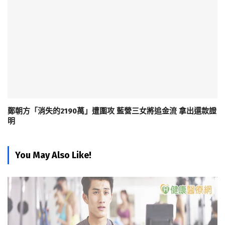
鄭朝方「消失的2190萬」遭圍攻 藍營三女將追金流 拿出還款證
明
You May Also Like!