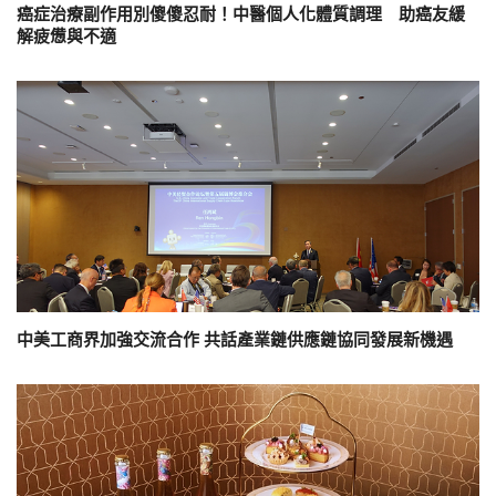
癌症治療副作用別傻傻忍耐！中醫個人化體質調理 助癌友緩
解疲憊與不適
中美工商界加強交流合作 共話產業鏈供應鏈協同發展新機遇