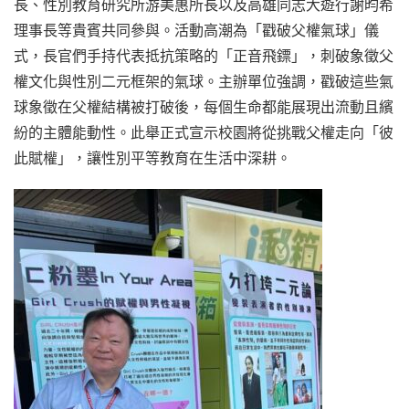
長、性別教育研究所游美惠所長以及高雄同志大遊行謝昀希
理事長等貴賓共同參與。活動高潮為「戳破父權氣球」儀
式，長官們手持代表抵抗策略的「正音飛鏢」，刺破象徵父
權文化與性別二元框架的氣球。主辦單位強調，戳破這些氣
球象徵在父權結構被打破後，每個生命都能展現出流動且繽
紛的主體能動性。此舉正式宣示校園將從挑戰父權走向「彼
此賦權」，讓性別平等教育在生活中深耕。