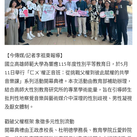
【今傳媒/記者李祖東報導】
國立高雄師範大學為響應115年度性別平等教育日，於5月
11日舉行「ㄈㄨˋ權正音班：從挑戰父權到彼此賦權的共學
音樂課」系列活動開幕典禮。本次活動由教育部補助辦理，
結合高師大性別教育研究所的專業學術能量，旨在引導師生
批判性地察覺音樂與藝術媒介中深埋的性別歧視、男性凝視
及厭女體制。
戳破父權框架 象徵多元性別流動
開幕典禮由王政彥校長、杜明德學務長、教育學院丘愛鈴院