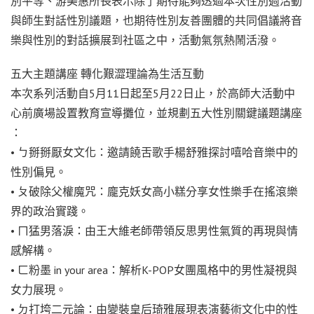
別平等、游美惠所長表示除了期待能夠透過本次性別週活動
與師生對話性別議題，也期待性別友善團體的共同倡議將音
樂與性別的對話擴展到社區之中，活動氣氛熱鬧活潑。
五大主題講座 轉化艱澀理論為生活互動
本次系列活動自5月11日起至5月22日止，於高師大活動中
心前廣場設置教育宣導攤位，並規劃五大性別關鍵議題講座
：
• ㄅ掰掰厭女文化：邀請饒舌歌手楊舒雅探討嘻哈音樂中的
性別偏見。
• ㄆ破除父權魔咒：龐克妖女高小糕分享女性樂手在搖滾樂
界的政治實踐。
• ㄇ猛男落淚：由王大維老師帶領反思男性氣質的再現與情
感解構。
• ㄈ粉墨 in your area：解析K-POP女團風格中的男性凝視與
女力展現。
• ㄉ打垮二元論：由變裝皇后琦雅展現表演藝術文化中的性