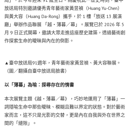
放送局特別邀請優秀青年藝術家黃昱禎（Huang Yu-Chen）
與黃大容（Huang Da-Rong）攜手，於 1 樓「放送 13 展演
廳」舉辦作品聯展 「越・薄暮／幕」。展覽已於 2026 年 5
月 9 日正式開幕，邀請大眾走進這座歷史建築，透過藝術創
作探索生命的曖昧與內在的倒影。
▲臺中放送局91週年，青年藝術家黃昱禎、黃大容聯展。
（圖／翻攝自臺中放送局臉書）
以「薄暮」為喻：探尋存在的情書
本次展覽主題《越・薄暮／幕》，巧妙地運用了「薄暮」一
詞隱喻生命中那些曖昧、模糊且難以界定的狀態。對於藝術
家而言，這不只是光影的交替，更是內在自我與外在世界之
間的「縫隙」。