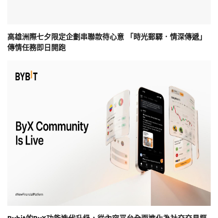
高雄洲際七夕限定企劃串聯款待心意 「時光郵驛．情深傳遞」
傳情任務即日開跑