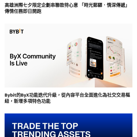
高雄洲際七夕限定企劃串聯款待心意 「時光郵驛．情深傳遞」
傳情任務即日開跑
Bybit的ByX功能迭代升級，從內容平台全面進化為社交交易樞
紐，新增多項特色功能