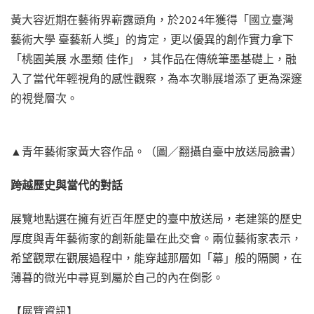
黃大容近期在藝術界嶄露頭角，於2024年獲得「國立臺灣
藝術大學 臺藝新人獎」的肯定，更以優異的創作實力拿下
「桃園美展 水墨類 佳作」，其作品在傳統筆墨基礎上，融
入了當代年輕視角的感性觀察，為本次聯展增添了更為深邃
的視覺層次。
▲青年藝術家黃大容作品。（圖／翻攝自臺中放送局臉書）
跨越歷史與當代的對話
展覽地點選在擁有近百年歷史的臺中放送局，老建築的歷史
厚度與青年藝術家的創新能量在此交會。兩位藝術家表示，
希望觀眾在觀展過程中，能穿越那層如「幕」般的隔閡，在
薄暮的微光中尋覓到屬於自己的內在倒影。
【展覽資訊】