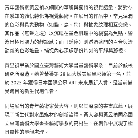
青年藝術家黃昱禎以細膩的筆觸與獨特的視覺語彙，將對存
在感知的體悟轉化為視覺藝術。在展出的作品中，常見溫潤
的色彩與具象動物（如貓、鳥、狗）與抽象紋理相互交織。
其作品〈無聲之境〉以沉睡在墨色肌理中的橘貓為焦點，營
造出極具張力的靜謐感；而〈懸停〉則透過盛開的百合與流
動感的色彩堆疊，捕捉內心深處那份片刻的平靜與凝視。
黃昱禎畢業於國立臺灣藝術大學書畫藝術學系，目前於該校
研究所深造。她曾榮獲第 28 屆大墩美展墨彩類第一名，並
於 2025 年獲得日本國際公募 ART 未來展新人賞，是當前備
受矚目的新生代創作者。
同場展出的青年藝術家黃大容，則以其深厚的書畫底蘊，展
現了新生代對水墨媒材的創新詮釋。黃大容與黃昱禎同為國
立臺灣藝術大學書畫藝術學系的高材生，在創作中展現了極
具靈性的墨韻處理。