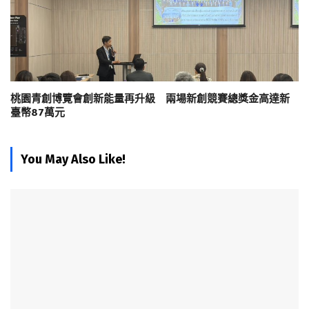
桃園青創博覽會創新能量再升級 兩場新創競賽總獎金高達新
臺幣87萬元
You May Also Like!