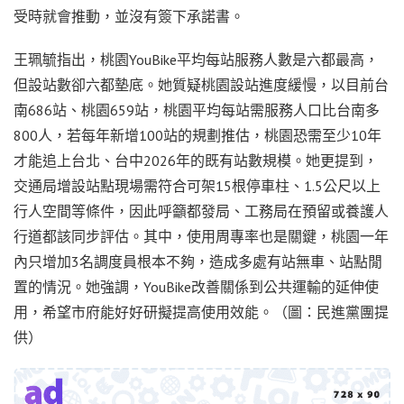
受時就會推動，並沒有簽下承諾書。
王珮毓指出，桃園YouBike平均每站服務人數是六都最高，
但設站數卻六都墊底。她質疑桃園設站進度緩慢，以目前台
南686站、桃園659站，桃園平均每站需服務人口比台南多
800人，若每年新增100站的規劃推估，桃園恐需至少10年
才能追上台北、台中2026年的既有站數規模。她更提到，
交通局增設站點現場需符合可架15根停車柱、1.5公尺以上
行人空間等條件，因此呼籲都發局、工務局在預留或養護人
行道都該同步評估。其中，使用周專率也是關鍵，桃園一年
內只增加3名調度員根本不夠，造成多處有站無車、站點閒
置的情況。她強調，YouBike改善關係到公共運輸的延伸使
用，希望市府能好好研擬提高使用效能。（圖：民進黨團提
供）