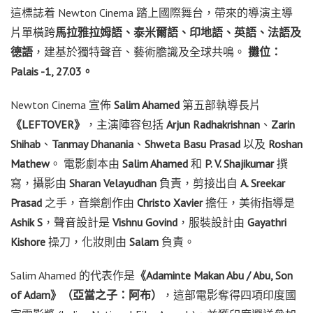
這標誌着 Newton Cinema 踏上國際舞台，帶來的導演主導
片單橫跨
馬拉雅拉姆語、泰米爾語、印地語、英語、法語及
德語
，建基於獨特聲音、藝術膽識及全球共鳴。
攤位：
Palais -1, 27.03。
Newton Cinema 宣佈
Salim Ahamed
第五部執導長片
《LEFTOVER》
，主演陣容包括
Arjun Radhakrishnan
、
Zarin
Shihab
、
Tanmay Dhanania
、
Shweta Basu Prasad
以及
Roshan
Mathew
。 電影劇本由
Salim Ahamed
和
P. V. Shajikumar
撰
寫，攝影由
Sharan Velayudhan
負責，剪接出自
A. Sreekar
Prasad
之手，音樂創作由
Christo Xavier
擔任，美術指導是
Ashik S
，聲音設計是
Vishnu Govind
，服裝設計由
Gayathri
Kishore
操刀，化妝則由
Salam
負責。
Salim Ahamed 的代表作是
《Adaminte Makan Abu / Abu, Son
of Adam》（亞當之子：阿布）
，這部電影奪得四項印度國