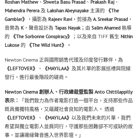
Roshan Mathew
、
Shweta Basu Prasad
、
Prakash Raj
、
Mahendra Perera
及
Lakshan Abeynayake
主演的
《The
Gambler》
，攝影為
Rajeev Ravi
，剪接為
A. Sreekar Prasad
，
音樂為
K
，聲音設計為
Tapas Nayak
；由
Salim Ahamed
執導
的
《The Sorbonne Conspiracy》
；以及來自 TIFF 舊生
Nithin
Lukose
的
《The Wild Hunt》
。
Newton Cinema 正與國際銷售代理及印度發行夥伴，為
《LEFTOVER》
、
《MAYILAA》
及其片單的影展巡禮與院線
發行，進行最後階段的磋商。
Newton Cinema 創辦人、行政總裁暨監製 Anto Chittilappilly
表示：
「我們致力為作者電影打造一個平台，支持那些作品
既具備獨特風格，又蘊藏社會良知的電影人。 透過
《LEFTOVER》
、
《MAYILAA》
以及我們未來的片單，我們
希望與獨立電影人並肩同行，守護那些困難卻不可或缺的故
事，並讓邊緣聲音進入世界影壇。」