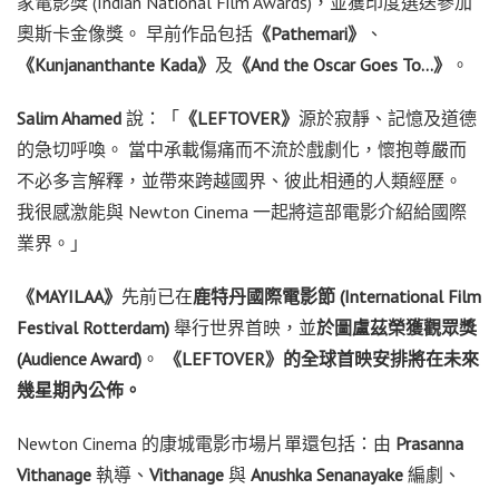
家電影獎 (Indian National Film Awards)，並獲印度選送參加
奧斯卡金像獎。 早前作品包括
《Pathemari》
、
《Kunjananthante Kada》
及
《And the Oscar Goes To…》
。
Salim Ahamed
說：「
《LEFTOVER》
源於寂靜、記憶及道德
的急切呼喚。 當中承載傷痛而不流於戲劇化，懷抱尊嚴而
不必多言解釋，並帶來跨越國界、彼此相通的人類經歷。
我很感激能與 Newton Cinema 一起將這部電影介紹給國際
業界。」
《MAYILAA》
先前已在
鹿特丹國際電影節 (International Film
Festival Rotterdam)
舉行世界首映，並
於圖盧茲榮獲觀眾獎
(Audience Award)
。
《LEFTOVER》的全球首映安排將在未來
幾星期內公佈。
Newton Cinema 的康城電影市場片單還包括：由
Prasanna
Vithanage
執導、
Vithanage
與
Anushka Senanayake
編劇、