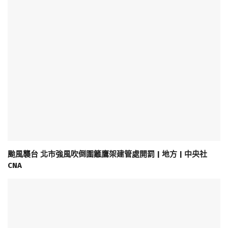
颱風襲台 北市強風吹倒圍籬鷹架建管處開罰 | 地方 | 中央社
CNA