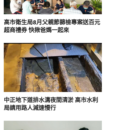
高市衛生局8月父親節篩檢專案送百元
超商禮券 快揪爸媽一起來
中正地下道排水溝夜間清淤 高市水利
局請用路人減速慢行