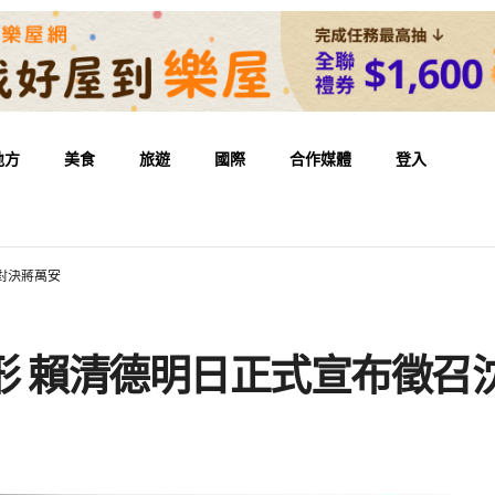
地方
美食
旅遊
國際
合作媒體
登入
對決蔣萬安
成形 賴清德明日正式宣布徵