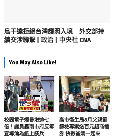
烏干達拒絕台灣護照入境 外交部持
續交涉聯繫 | 政治 | 中央社 CNA
You May Also Like!
校園電子煙暴增逾七
高市衛生局8月父親節
倍！議員轟南市府反毒
篩檢專案送百元超商禮
宣導淪為紙上談兵
券 快揪爸媽一起來