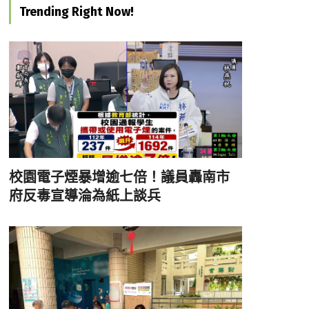
Trending Right Now!
校園電子煙暴增逾七倍！議員轟南市
府反毒宣導淪為紙上談兵