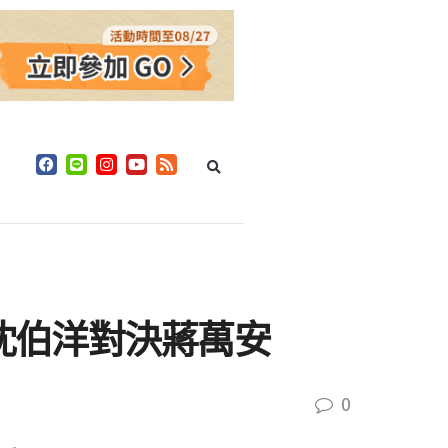
召沈伯洋對決蔣萬安
0