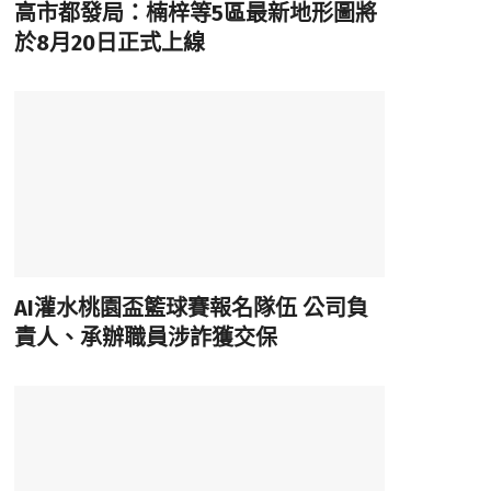
高市都發局：楠梓等5區最新地形圖將
於8月20日正式上線
AI灌水桃園盃籃球賽報名隊伍 公司負
責人、承辦職員涉詐獲交保