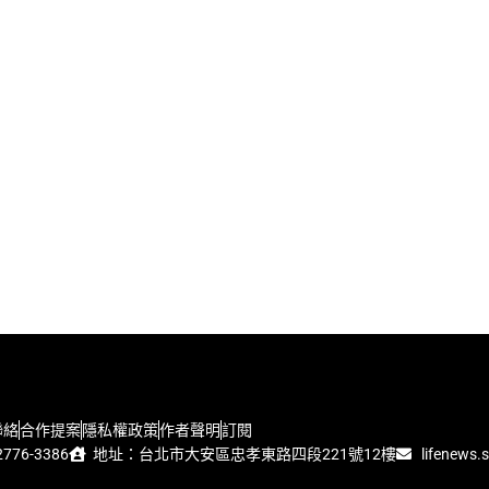
聯絡
合作提案
隱私權政策
作者聲明
訂閱
776-3386
地址：台北市大安區忠孝東路四段221號12樓
lifenews.