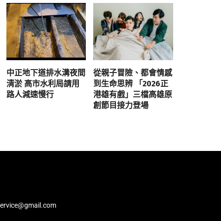
中正地下道排水溝夜間
從親子冒險、都會情感
清淤 高市水利局請用
到生命思辨 「2026正
路人減速慢行
港雄有戲」三檔高雄原
創節目接力登場
service@gmail.com