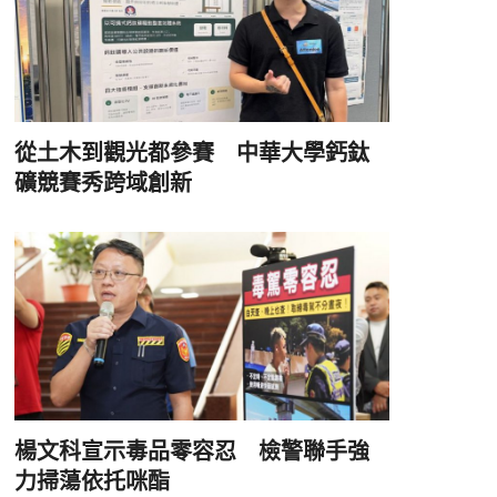
從土木到觀光都參賽 中華大學鈣鈦
礦競賽秀跨域創新
楊文科宣示毒品零容忍 檢警聯手強
力掃蕩依托咪酯