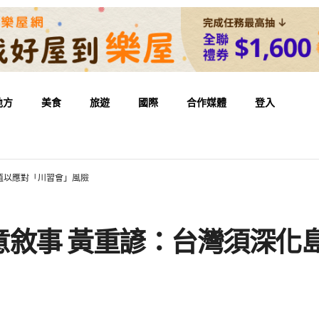
地方
美食
旅遊
國際
合作媒體
登入
值以應對「川習會」風險
意敘事 黃重諺：台灣須深化