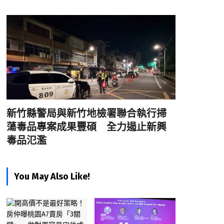
新竹縣警局與新竹地檢署聯合執行掃
蕩毒品專案成果豐碩 全力遏止新興
毒品氾濫
You May Also Like!