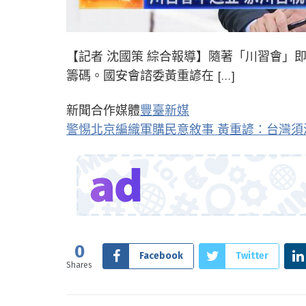
【記者 沈國策 綜合報導】隨著「川習會」
籌碼。國安會諮委黃重諺在 […]
新聞合作媒體
豐臺新媒
警惕北京編織軍購民意敘事 黃重諺：台灣
0
Facebook
Twitter
Shares