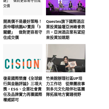
開高價不是最好策略！
Questex旗下國際酒店
房仲曝桃園A7賣房「3
業投資論壇亞洲峰會表
關鍵」 做對更容易守
示，亞洲酒店業有望迎
住成交價
來投資加速期
復星國際榮膺《全球銀
竹美館辦理社區UP培
行與金融評論》三項大
力工作坊 從樂團故事
獎，ESG、企業社會責
到多元文化陪伴社區團
任及品牌實力再獲國際
隊拓展地方實踐視野
權威認可