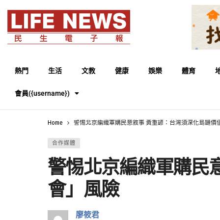
熱門
生活
文教
健康
娛樂
體育
會員({username})
Home
警惕北京編織軍購民意敘事 黃重諺：台灣須深化島鏈價
合作媒體
警惕北京編織軍購民
會」風險
廖筱君