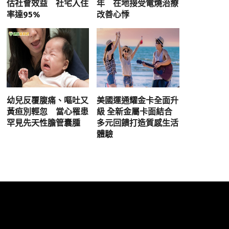
估社會效益 社宅入住
年 在地接受電燒治療
率達95%
改善心悸
幼兒反覆腹痛、嘔吐又
美國運通耀金卡全面升
黃疸別輕忽 當心罹患
級 全新金屬卡面結合
罕見先天性膽管囊腫
多元回饋打造質感生活
體驗