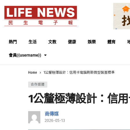
熱門
生活
文教
健康
娛樂
體育
會員({username})
Home
1公釐極薄設計：信用卡電腦刷新微型裝置標準
合作媒體
1公釐極薄設計：信
商傳媒
2026-05-13