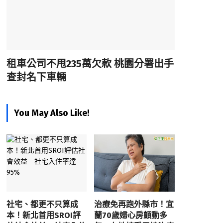
租車公司不甩235萬欠款 桃園分署出手
查封名下車輛
You May Also Like!
社宅、都更不只算成
治療免再跑外縣市！宜
本！新北首用SROI評
蘭70歲婦心房顫動多