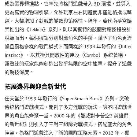
成為業界轉捩點，它率先將格鬥遊戲帶入 3D 環境，並導入
更為寫實的物理引擎，允許玩家左右閃避而非僅能格擋或跳
躍，大幅增加了對戰的變數與策略性。隔年，萬代南夢宮娛
樂推出的《Tekken》系列，則以其獨特的肢體對應按鈕設計
脫穎而出，每個按鈕分別對應角色的手腳，賦予了角色更流
暢且風格多樣的戰鬥模式。而同樣於 1994 年發行的《Killer
Instinct》，以其極具開放性的連段（Combo）系統著稱，
讓熟練的玩家能夠創造出幾乎無限的空中連擊，提升了遊戲
的競技深度。
拓展邊界與迎合新世代
任天堂於 1999 年發行的《Super Smash Bros.》系列，突破
傳統格鬥遊戲模式，開創了多方混戰的玩法，讓不同遊戲世
界的角色能齊聚一堂。2000 年的《曼威對卡普空2 英雄們
的新世紀》則引入了三對三組隊對戰模式，搭配龐大的角色
陣容，為格鬥遊戲注入了新的團隊策略元素。2012 年，獨