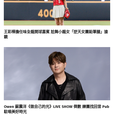
王彩樺擔任味全龍開球嘉賓 尬舞小龍女「逆天女團鉛筆腿」搶
鏡
Owen 蘇震洋《做自己的光》LIVE SHOW 倒數 練團找回昔 Pub
駐唱美好時光