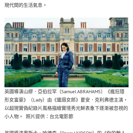
現代間的生活氣息。
英國導演山繆．亞伯拉罕（Samuel ABRAHAMS）《瘋狂隱
形女富豪》（Lady）由《邋遢女郎》夏安．克利弗德主演，
以超現實偽紀錄片風格描繪實境秀光鮮表象下逐漸被忽視的
小人物。 照片提供：台北電影節