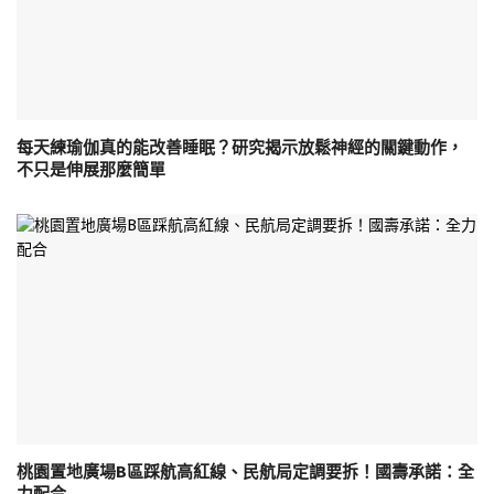
每天練瑜伽真的能改善睡眠？研究揭示放鬆神經的關鍵動作，
不只是伸展那麼簡單
桃園置地廣場B區踩航高紅線、民航局定調要拆！國壽承諾：全
力配合