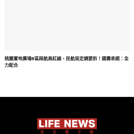
桃園置地廣場B區踩航高紅線、民航局定調要拆！國壽承諾：全
力配合