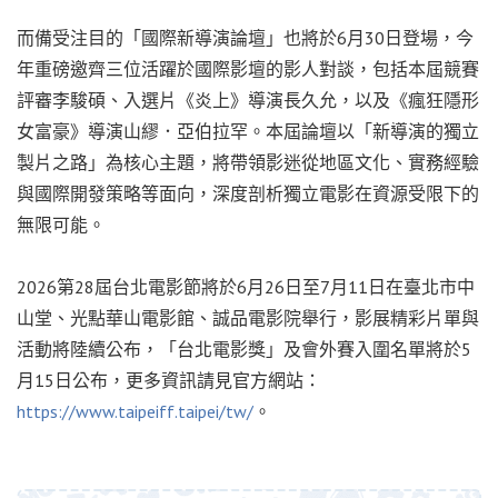
而備受注目的「國際新導演論壇」也將於6月30日登場，今
年重磅邀齊三位活躍於國際影壇的影人對談，包括本屆競賽
評審李駿碩、入選片《炎上》導演長久允，以及《瘋狂隱形
女富豪》導演山繆．亞伯拉罕。本屆論壇以「新導演的獨立
製片之路」為核心主題，將帶領影迷從地區文化、實務經驗
與國際開發策略等面向，深度剖析獨立電影在資源受限下的
無限可能。
2026第28屆台北電影節將於6月26日至7月11日在臺北市中
山堂、光點華山電影館、誠品電影院舉行，影展精彩片單與
活動將陸續公布，「台北電影獎」及會外賽入圍名單將於5
月15日公布，更多資訊請見官方網站：
https://www.taipeiff.taipei/tw/
。