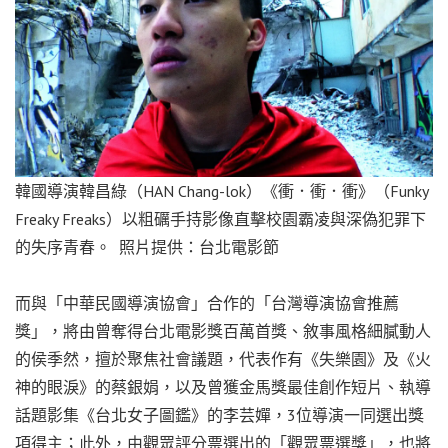
韓國導演韓昌綠（HAN Chang-lok）《衝．衝．衝》（Funky
Freaky Freaks）以粗礪手持影像直擊校園霸凌與深偽犯罪下
的失序青春。 照片提供：台北電影節
而與「中華民國導演協會」合作的「台灣導演協會推薦
獎」，將由曾奪得台北電影獎百萬首獎、敘事風格細膩動人
的侯季然，擅於聚焦社會議題，代表作有《失樂園》及《火
神的眼淚》的蔡銀娟，以及曾獲金馬獎最佳創作短片、執導
話題影集《台北女子圖鑑》的李芸嬋，3位導演一同選出獎
項得主；此外，由觀眾評分票選出的「觀眾票選獎」，也將