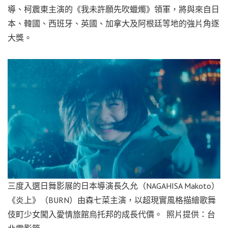
導、柯震東主演的《我未許願先吹蠟燭》領軍，將與來自日
本、韓國、西班牙、英國、加拿大及阿根廷等地的強片角逐
大獎。
三度入選日舞影展的日本導演長久允（NAGAHISA Makoto）
《炎上》（BURN）由森七菜主演，以超現實風格描繪歌舞
伎町少女闖入愛情旅館烏托邦的成長代價。 照片提供：台