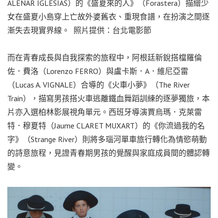
ALEÑAR IGLESIAS）的《盛夏來的人》（Forastera）描繪少
女在盛夏小島穿上亡故外婆舊衣、重現食譜，在扮演之間逐
漸失去現實界線。 照片提供：台北電影節
而在青春成長與自我探索的旅程中，阿根廷新銳搭檔羅倫
佐．費洛（Lorenzo FERRO）與盧卡斯．A．維尼亞雷
（Lucas A. VIGNALE）合導的《火車小夢》（The River
Train），描寫男孩搭火車逃離鐵血舞蹈訓練的逐夢獨旅，本
片亦入選柏林影展視角單元。西班牙導演賈烏瑪．克萊雷
特．穆夏特（Jaume CLARET MUXART）的《你流過我的名
字》（Strange River）則將多瑙河單車旅行轉化為情慾萌動
的詩意旅程，見證青春期男孩的覺醒與家庭成員間的體認轉
變。