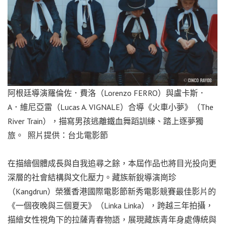
阿根廷導演羅倫佐．費洛（Lorenzo FERRO）與盧卡斯．
A．維尼亞雷（Lucas A. VIGNALE）合導《火車小夢》（The
River Train），描寫男孩逃離鐵血舞蹈訓練、踏上逐夢獨
旅。 照片提供：台北電影節
在描繪個體成長與自我追尋之餘，本屆作品也將目光投向更
深層的社會結構與文化壓力。藏族新銳導演崗珍
（Kangdrun）榮獲香港國際電影節新秀電影競賽最佳影片的
《一個夜晚與三個夏天》（Linka Linka），跨越三年拍攝，
描繪女性視角下的拉薩青春物語，展現藏族青年身處傳統與