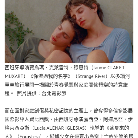
西班牙導演賈烏瑪．克萊雷特．穆夏特（Jaume CLARET
MUXART）《你流過我的名字》（Strange River）以多瑙河
單車旅行展開一場關於青春覺醒與家庭關係轉變的詩意旅
程。 照片提供：台北電影節
而在面對家庭創傷與私密記憶的主題上，曾奪得多倫多影展
國際影評人費比西獎、由西班牙導演露西亞．阿連尼亞．伊
格萊西亞斯（Lucía ALEÑAR IGLESIAS）執導的《盛夏來的
人》（Forastera），描述少女在盛夏小島穿上亡故外婆的舊