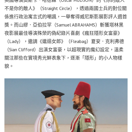
英國導演奧斯卡．哈德森（Oscar HUDSON）的《你的敵人
不是你的敵人》（Straight Circle），透過兩國士兵的對位關
係進行政治寓言式的嘲諷，一舉奪得威尼斯影展影評人週首
獎。而山繆．亞伯拉罕（Samuel ABRAHAMS）斬獲塔林黑
夜影展最佳導演殊榮的偽紀錄片喜劇《瘋狂隱形女富豪》
（Lady），邀請《邋遢女郎》（Fleabag）夏安．克利弗德
（Sian Clifford）出演女富豪，以超現實的魔幻設定，溫柔
關注那些在實境秀光鮮表象下，逐漸「隱形」的小人物樣
貌。