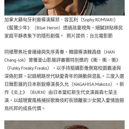
加拿大籍匈牙利裔導演蘇菲．容瓦利（Sophy ROMVARI）
《藍鷺少年》（Blue Heron）透過孩童視角，細膩拼貼移民
家庭平靜表象下的隱形創傷。 照片提供：台北電影節
同樣聚焦社會邊緣與失序青春，韓國導演韓昌綠（HAN
Chang-lok）曾獲釜山影展評審團特別獎的《衝．衝．衝》
（Funky Freaky Freaks），以手持粗礪影像側寫校園霸凌與
深偽犯罪，記錄網路世代缺愛青年的躁動與混亂。三度入選
日舞影展的日本新銳導演長久允（NAGAHISA Makoto），新
作《炎上》（BURN）由日本當紅新生代女演員森七菜主
演，以超現實風格捕捉歌舞伎町街頭離家少女闖入愛情旅館
烏托邦的成長代價。