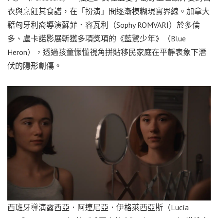
衣與烹飪其食譜，在「扮演」間逐漸模糊現實界線。加拿大
籍匈牙利裔導演蘇菲．容瓦利（Sophy ROMVARI）於多倫
多、盧卡諾影展斬獲多項獎項的《藍鷺少年》（Blue
Heron），透過孩童懞懂視角拼貼移民家庭在平靜表象下潛
伏的隱形創傷。
西班牙導演露西亞．阿連尼亞．伊格萊西亞斯（Lucía