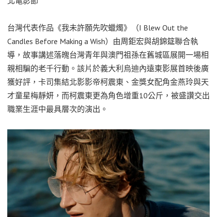
北電影節
台灣代表作品《我未許願先吹蠟燭》（I Blew Out the
Candles Before Making a Wish）由周鉅宏與胡錦筵聯合執
導，故事講述落魄台灣青年與澳門祖孫在舊城區展開一場相
親相騙的老千行動。該片於義大利烏迪內遠東影展首映後廣
獲好評，卡司集結北影影帝柯震東、金獎女配角金燕玲與天
才童星梅靜妍，而柯震東更為角色增重10公斤，被盛讚交出
職業生涯中最具層次的演出。