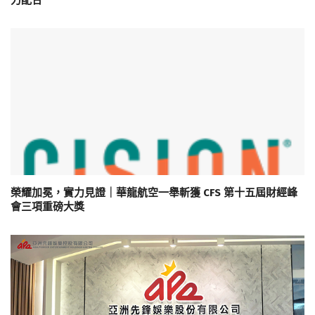
榮耀加冕，實力見證｜華龍航空一舉斬獲 CFS 第十五屆財經峰
會三項重磅大獎