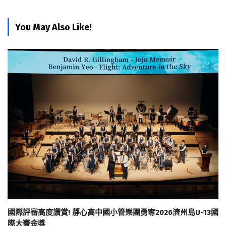
You May Also Like!
國際評審高度讚賞! 靜心高中國小管樂團勇奪2026濟州島U-13國
際大賽金獎