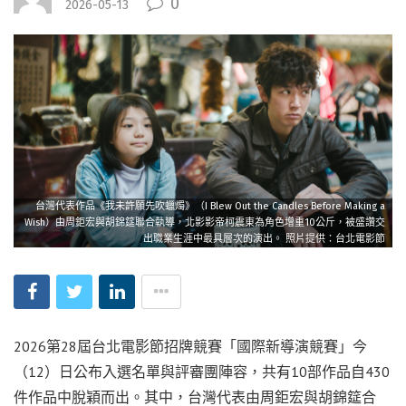
0
2026-05-13
台灣代表作品《我未許願先吹蠟燭》（I Blew Out the Candles Before Making a
Wish）由周鉅宏與胡錦筵聯合執導，北影影帝柯震東為角色增重10公斤，被盛讚交
出職業生涯中最具層次的演出。 照片提供：台北電影節
2026第28屆台北電影節招牌競賽「國際新導演競賽」今
（12）日公布入選名單與評審團陣容，共有10部作品自430
件作品中脫穎而出。其中，台灣代表由周鉅宏與胡錦筵合