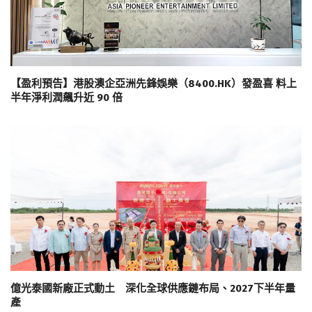
【盈利預告】港股澳企亞洲先鋒娛樂（8400.HK）發盈喜 料上
半年淨利潤飆升近 90 倍
億光泰國新廠正式動土 深化全球供應鏈布局、2027下半年量
產