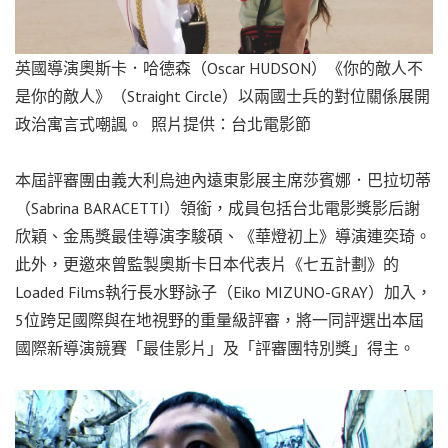
英國導演奧斯卡．哈德森（Oscar HUDSON）《你的敵人不
是你的敵人》（Straight Circle）以兩國士兵的對位關係展開
政治寓言式嘲諷。 照片提供：台北電影節
本屆評審團由義大利烏迪內遠東影展主席莎賓娜．巴拉切蒂
（Sabrina BARACETTI）領銜，成員包括台北電影獎影后謝
欣穎、金馬獎最佳導演李駿碩、《華燈初上》導演連奕琦。
此外，更邀來曾監製奧斯卡日本代表片《七五計劃》的
Loaded Films執行長水野詠子（Eiko MIZUNO-GRAY）加入，
5位跨足國際與在地視野的重量級評審，將一同評選出本屆
國際新導演競賽「最佳影片」及「評審團特別獎」得主。