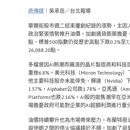
商傳媒
｜吳承岳／台北報導
華爾街股市週二結束屢創紀錄的漲勢，主因人
政治緊張情勢推升油價，加劇通貨膨脹擔憂。儘管
點，標普500指數仍從歷史高點下跌0.2%至7,
26,088.20點。
多檔曾因AI熱潮而飆漲的晶片製造商和科技巨
重挫6.8%，美光科技（Micron Technolog
他主要科技股亦未能倖免，輝達（Nvidia）下跌6.
1.57%，Alphabet公司跌1.78%，亞馬遜（Am
Platforms也跌2.16%。AI股的拋售
場擔憂政府可能對企業的AI超額利潤進行重分
油價持續攀升也為市場帶來壓力。布蘭特原油價
與伊朗之間的停火協議趨於不穩，加劇了荷