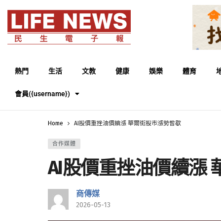
熱門
生活
文教
健康
娛樂
體育
會員({username})
Home
AI股價重挫油價續漲 華爾街股市漲勢暫歇
合作媒體
AI股價重挫油價續漲
商傳媒
2026-05-13