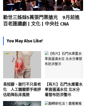
勸世三姊妹5萬張門票搶光 9月前進
百老匯讀劇 | 文化 | 中央社 CNA
You May Also Like!
長短腳、跛行不只是老
【有片】石門水庫蓄水
化 人工髖關節手術評
率直逼滿水位 北水分
估助降臥床風險
署發布防洪警示