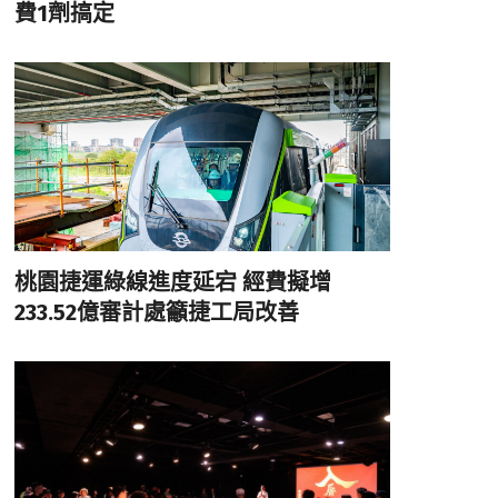
費1劑搞定
桃園捷運綠線進度延宕 經費擬增
233.52億審計處籲捷工局改善