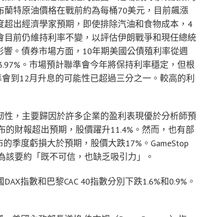
布蘭特原油價格在戰前約為每桶70美元，目前飆漲
度超出經濟學家預期，即使排除汽油和食物成本，4
會目前仍維持利率不變，以評估伊朗戰爭和現任總統
通膨的影響。債券市場方面，10年期美國公債殖利率從週
前的3.97%。市場預計聯準會今年將保持利率穩定，但根
估聯準會到12月升息的可能性已超過三分之一。較高的利
韌性，主要歸因於許多企業的盈利表現優於分析師預
es）公布的財報超出預期，股價躍升11.4%。然而，也有部
公布的季度虧損大於預期，股價大跌17%。GameStop
ay認為該要約「既不可信，也缺乏吸引力」。
指數和巴黎CAC 40指數分別下跌1.6%和0.9%。