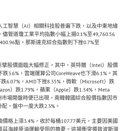
工智慧（AI）相關科技股普遍下跌，以及中東地緣
道瓊工業平均指數小幅上揚0.1%至49,760.56
400.96點，那斯達克綜合指數則下挫0.7%至
擘股價面臨大幅修正。其中，英特爾（Intel）股價
y）下跌3.6%，雲端運算公司CoreWeave也下滑6.1%。其
07%，AMD下挫8.35%，微軟（Microsoft）跌
azon）跌1.79%，蘋果（Apple）跌1.34%，Meta
潮早在亞洲市場開盤時便已出現，南韓韓國綜合股價指數因市
配，盤中一度大跌2.3%。
格上漲3.4%，收於每桶107.77美元，主要因美國
莫茲海峽原油運輸受阻的擔憂。這場衝突導致波斯灣