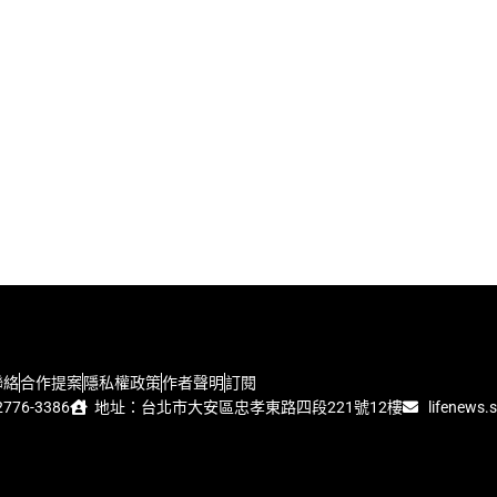
聯絡
合作提案
隱私權政策
作者聲明
訂閱
776-3386
地址：台北市大安區忠孝東路四段221號12樓
lifenews.