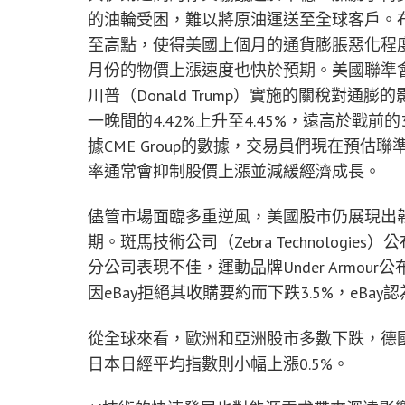
的油輪受困，難以將原油運送至全球客戶。
至高點，使得美國上個月的通貨膨脹惡化程
月份的物價上漲速度也快於預期。美國聯準
川普（Donald Trump）實施的關稅對
一晚間的4.42%上升至4.45%，遠高於戰
據CME Group的數據，交易員們現在預
率通常會抑制股價上漲並減緩經濟成長。
儘管市場面臨多重逆風，美國股市仍展現出
期。斑馬技術公司（Zebra Technologi
分公司表現不佳，運動品牌Under Armour
因eBay拒絕其收購要約而下跌3.5%，eB
從全球來看，歐洲和亞洲股市多數下跌，德國DAX
日本日經平均指數則小幅上漲0.5%。