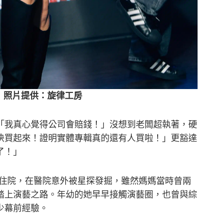
片 照片提供：旋律工房
「我真心覺得公司會賠錢！」沒想到老闆超執著，硬
快買起來！證明實體專輯真的還有人買啦！」更豁達
了！」
奶奶住院，在醫院意外被星探發掘，雖然媽媽當時曾兩
踏上演藝之路。年幼的她早早接觸演藝圈，也曾與綜
少幕前經驗。