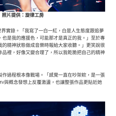
片 照片提供：旋律工房
神世界實錄。「我寫了一白一紅，白是人生態度跟追夢
，也是我的應援色，可能那才是真正的我。」至於專
我的精神狀態做成音樂時報給大家收聽。」更笑說很
作品裡，好像又變合理了，所以我乾脆把自己的精神
製作過程根本像戰場。「感覺一直在吵架欸，是一張
MV與概念發想上反覆激盪，也讓整張作品更貼近她