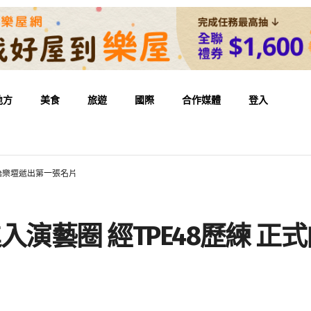
地方
美食
旅遊
國際
合作媒體
登入
向華語樂壇遞出第一張名片
星進入演藝圈 經TPE48歷練