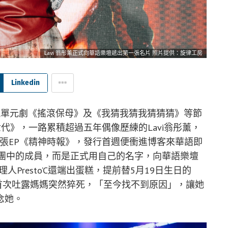
Lavi 翁彤薰正式向華語樂壇遞出第一張名片 照片提供：旋律工房
Linkedin
視單元劇《搖滾保母》及《我猜我猜我猜猜猜》等節
格世代》，一路累積超過五年偶像歷練的Lavi翁彤薰，
首張EP《精神時報》，發行首週便衝進博客來華語即
是女團中的成員，而是正式用自己的名字，向華語樂壇
Presto’C還端出蛋糕，提前替5月19日生日的
也首次吐露媽媽突然猝死，「至今找不到原因」，讓她
念她。