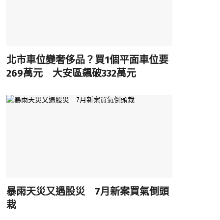
北市車位變奢侈品？買1個平面車位要
269萬元 大安區飆破332萬元
暴雨天災又遇股災 7月新案買氣倒頭
栽