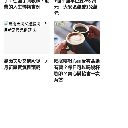
了？從國手到教練、創
1個平面車位要269萬
業的人生轉換實例
元 大安區飆破332萬
元
暴雨天災又遇股災 7
喝咖啡對心血管有益還
月新案買氣倒頭栽
有害？每日可以喝幾杯
咖啡？美心臟協會一次
解答