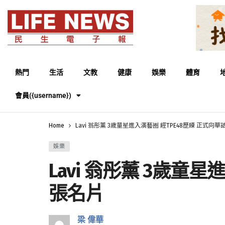
熱門
生活
文教
健康
娛樂
體育
會員({username})
Home
Lavi 翁彤薰 3歲童星進入演藝圈 經TPE48歷練 正式
娛樂
Lavi 翁彤薰 3歲童
張名片
梁 偉華