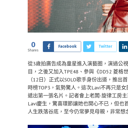
0
Facebook
Twitter
Shares
從3歲拍廣告成為童星進入演藝圈，演過公
目，之後又加入TPE48、參與《DD52 菱
（12日）正式以SOLO歌手身份出道，推出
時榜TOP3，氣勢驚人。這次Lavi不再只
遞出第一張名片。記者會上老闆-旋律工房主理人
Lavi慶生，驚喜環節讓她也開心不已，但
人生跌落谷底，至今仍常夢見母親，非常想