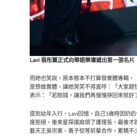
Lavi 翁彤薰正式向華語樂壇遞出第一張名
而她也笑說，原本根本不打算發實體專輯，
是想做實體，讓她哭笑不得直呼：「大家趕
表示：「若賠錢，讓我們再慢慢掙回來就好
提到幼年入行，Lavi回憶，自己3歲時因
度拒絕，後來星探還麻煩了護理長，最後才
藝天王吳宗憲、黃子佼等前輩合作，累積不