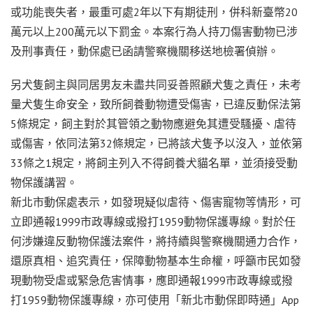
或功能喪失者，最重可處2年以下有期徒刑，併科新臺幣20
萬元以上200萬元以下罰金。本案行為人持刀傷害動物已涉
及刑事責任，動保處已函請警察機關移送地檢署偵辦。
另犬隻飼主與同居男友未盡共同妥善照顧犬隻之責任，未考
量犬隻生命安全，致所飼養動物遭受傷害，已違反動保法第
5條規定，飼主對於其管領之動物應避免其遭受騷擾、虐待
或傷害，依同法第32條規定，已將該犬隻予以沒入，並依第
33條之1規定，將飼主列入不得飼養犬貓名單，並須接受動
物保護講習。
新北市動保處表示，如發現疑似虐待、傷害寵物等情形，可
立即通報1999市政專線或撥打1959動物保護專線。對於任
何涉嫌違反動物保護法案件，將持續與警察機關通力合作，
還原真相、追究責任，保障動物基本生命權，呼籲市民如發
現動物受虐或緊急危害情事，應即通報1999市政專線或撥
打1959動物保護專線，亦可使用「新北市動保即時通」App