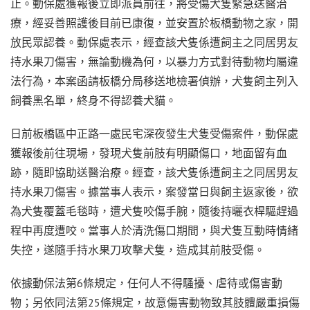
止。動保處獲報後立即派員前往，將受傷犬隻緊急送醫治
療，經妥善照護後目前已康復，並安置於板橋動物之家，開
放民眾認養。動保處表示，經查該犬隻係遭飼主之同居男友
持水果刀傷害，無論動機為何，以暴力方式對待動物均屬違
法行為，本案函請板橋分局移送地檢署偵辦，犬隻飼主列入
飼養黑名單，終身不得認養犬貓。
日前板橋區中正路一處民宅深夜發生犬隻受傷案件，動保處
獲報後前往現場，發現犬隻前肢有明顯傷口，地面留有血
跡，隨即協助送醫治療。經查，該犬隻係遭飼主之同居男友
持水果刀傷害。據當事人表示，案發當日與飼主返家後，欲
為犬隻覆蓋毛毯時，遭犬隻咬傷手腕，隨後持曬衣桿驅趕過
程中再度遭咬。當事人於清洗傷口期間，與犬隻互動時情緒
失控，遂隨手持水果刀攻擊犬隻，造成其前肢受傷。
依據動保法第6條規定，任何人不得騷擾、虐待或傷害動
物；另依同法第25條規定，故意傷害動物致其肢體嚴重損傷