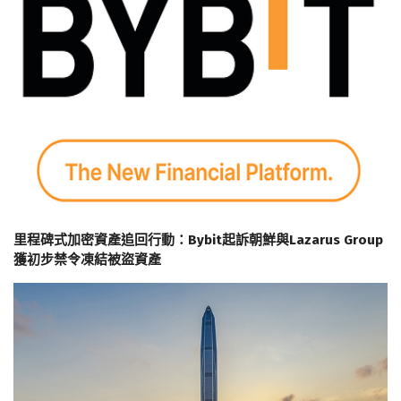
里程碑式加密資產追回行動：Bybit起訴朝鮮與Lazarus Group
獲初步禁令凍結被盜資產