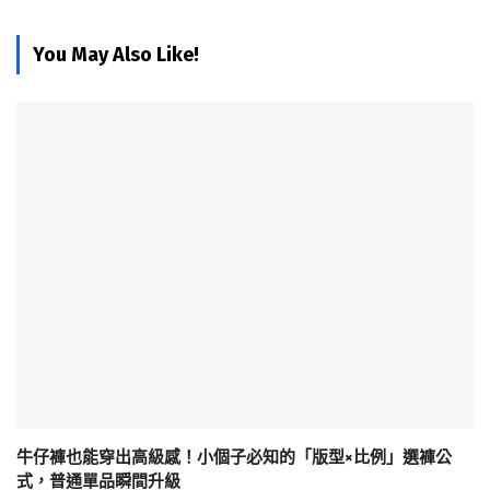
You May Also Like!
牛仔褲也能穿出高級感！小個子必知的「版型×比例」選褲公
式，普通單品瞬間升級