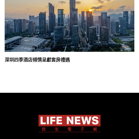
深圳四季酒店傾情呈獻套房禮遇