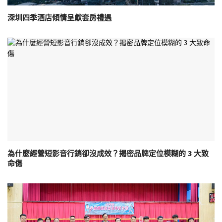
深圳四季酒店傾情呈獻套房禮遇
為什麼經營短影音行銷卻沒成效？揭密品牌定位模糊的 3 大致
命傷