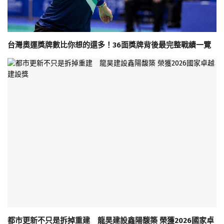
台灣奧運獎牌數比你想的還多！36面獎牌背後最完整戰績一覽
都市更新不只是拆掉重建 龍昊建設鑫陽馥築 榮獲2026國家卓