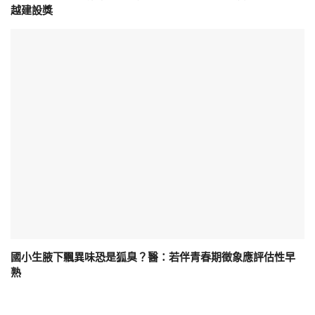
越建設獎
國小生腋下飄異味恐是狐臭？醫：若伴青春期徵象應評估性早
熟