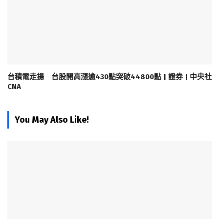
台積電走揚 台股開高漲逾430點突破44800點 | 證券 | 中央社
CNA
You May Also Like!