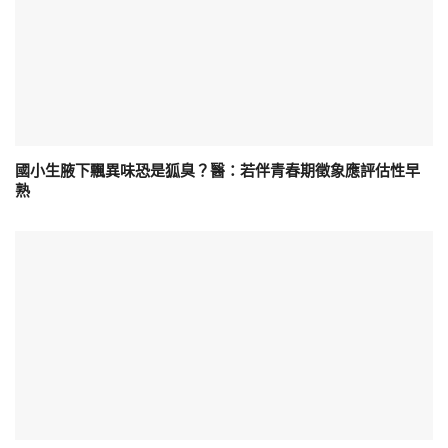
國小生腋下飄異味恐是狐臭？醫：若伴青春期徵象應評估性早
熟