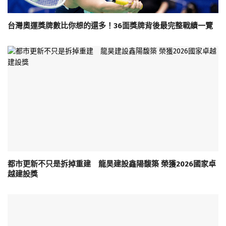
台灣奧運獎牌數比你想的還多！36面獎牌背後最完整戰績一覽
都市更新不只是拆掉重建 龍昊建設鑫陽馥築 榮獲2026國家卓
越建設獎