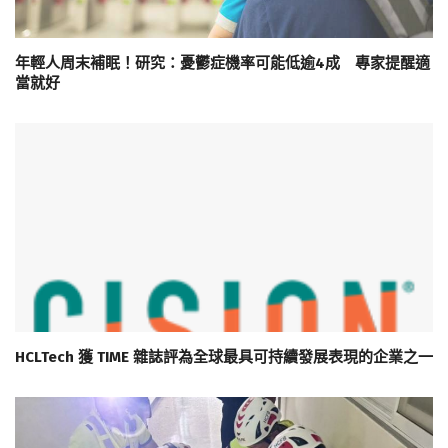
年輕人周末補眠！研究：憂鬱症機率可能低逾4成 專家提醒適
當就好
HCLTech 獲 TIME 雜誌評為全球最具可持續發展表現的企業之一