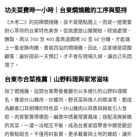
功夫菜費時一小時｜台東燜燒雞的工序與堅持
《大老二》的招牌燜燒雞，並不是隨點隨上，而是一道需要
耐心等待的台東特色美食。從挑選放山雞開始，經過處理、
醃製，再以 300 至 400 度高溫燜烤 50 至 60 分鐘，才能端
上一隻皮酥肉嫩、香氣四溢的燜燒雞。因此，店家總是提醒
顧客：最好提前一天預訂，才不會在現場久候，讓自己先悶
壞了。
台東市合菜推薦｜山野料理與家常滋味
除了燜燒雞，這間台東聚餐餐廳也以多樣化的山野料理聞
名。像是炒山豬肉、炒螺肉、野莧菜與情人的眼淚等，都成
為顧客口耳相傳的特色菜。炒山豬肉以蒜香與鍋氣引人食
慾，肉質緊實帶嚼勁，鹹香中透著厚實風味；搭配清爽鮮嫩
的莧菜，一濃一淡相互平衡，成為台東家庭聚會中頗受歡迎
的餐點組合。不僅用料紮實，更承載著與土地的連結，讓外