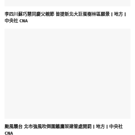
李四川蘇巧慧同慶父親節 皆提新北大巨蛋樹林區願景 | 地方 |
中央社 CNA
颱風襲台 北市強風吹倒圍籬鷹架建管處開罰 | 地方 | 中央社
CNA