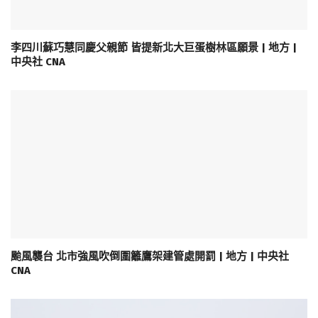
李四川蘇巧慧同慶父親節 皆提新北大巨蛋樹林區願景 | 地方 |
中央社 CNA
颱風襲台 北市強風吹倒圍籬鷹架建管處開罰 | 地方 | 中央社
CNA