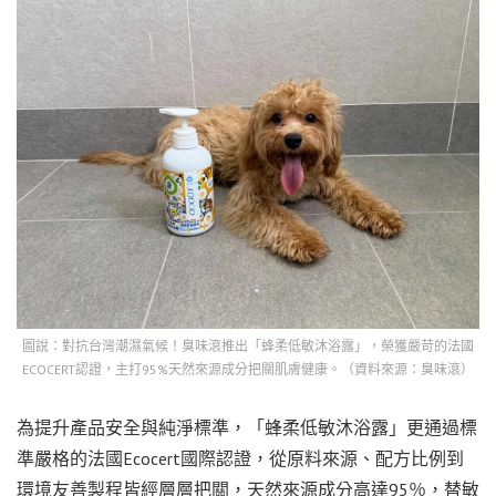
圖說：對抗台灣潮濕氣候！臭味滾推出「蜂柔低敏沐浴露」，榮獲嚴苛的法國
ECOCERT認證，主打95%天然來源成分把關肌膚健康。（資料來源：臭味滾）
為提升產品安全與純淨標準，「蜂柔低敏沐浴露」更通過標
準嚴格的法國Ecocert國際認證，從原料來源、配方比例到
環境友善製程皆經層層把關，天然來源成分高達95％，替敏