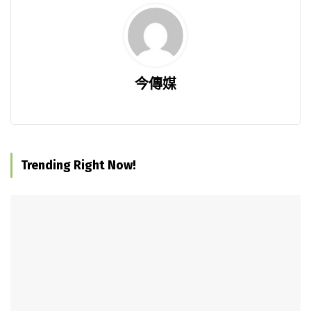
今傳媒
Trending Right Now!