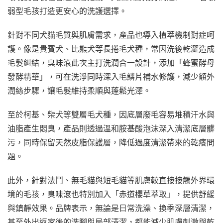
弱型毛孩打造更安心的洗護選擇。
針對不同犬貓毛質與肌膚需求，產品也導入植萃機制對症呵
護。像是貴賓犬、比熊犬等長捲毛犬種，常因洗後乾澀造成
毛髮糾結，臭味滾此次主打洗潤合一設計，添加「蜂蜜酵母
發酵精華」，可在洗淨同時深入毛鱗片補水修護，減少額外
潤絲步驟，讓毛髮維持柔順與蓬鬆光澤。
至於柯基、柴犬等雙層毛犬種，因底層廢毛容易堆積汗水與
油脂產生悶臭，產品則透過溫和胺基酸泡沫深入清潔底層髒
污，同時保留天然皮脂保護層，降低過度清潔帶來的乾癢問
題。
此外，針對法鬥、無毛貓與短毛貓等肌膚較直接接觸外界環
境的毛孩，臭味滾也特別加入「赤道櫻草萃取」，提供舒緩
與鎮靜效果。品牌表示，無論是日常洗澡、換季深層清潔，
甚至外出返家後的洗腳與局部清潔，都能減少肌膚刺激與乾