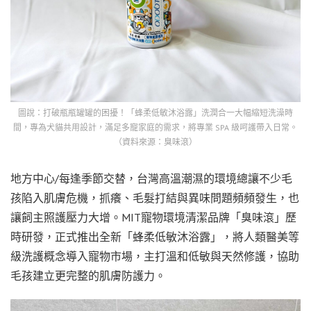
圖說：打破瓶瓶罐罐的困擾！「蜂柔低敏沐浴露」洗潤合一大幅縮短洗澡時
間，專為犬貓共用設計，滿足多寵家庭的需求，將專業 SPA 級呵護帶入日常。
（資料來源：臭味滾）
地方中心/每逢季節交替，台灣高溫潮濕的環境總讓不少毛
孩陷入肌膚危機，抓癢、毛髮打結與異味問題頻頻發生，也
讓飼主照護壓力大增。MIT寵物環境清潔品牌「臭味滾」歷
時研發，正式推出全新「蜂柔低敏沐浴露」，將人類醫美等
級洗護概念導入寵物市場，主打溫和低敏與天然修護，協助
毛孩建立更完整的肌膚防護力。