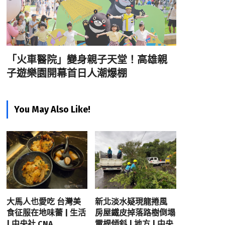
「火車醫院」變身親子天堂！高雄親
子遊樂園開幕首日人潮爆棚
You May Also Like!
大馬人也愛吃 台灣美
新北淡水疑現龍捲風
食征服在地味蕾 | 生活
房屋鐵皮掉落路樹倒塌
| 中央社 CNA
電桿傾斜 | 地方 | 中央