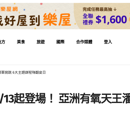
地方
美食
旅遊
國際
合作媒體
登入
領軍開跳 6大主題課程嗨翻夏日
/13起登場！ 亞洲有氧天王