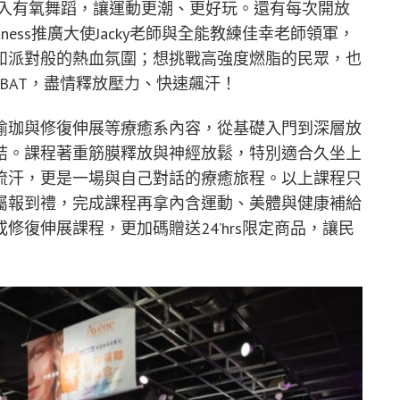
融入有氧舞蹈，讓運動更潮、更好玩。還有每次開放
itness推廣大使Jacky老師與全能教練佳幸老師領軍，
如派對般的熱血氛圍；想挑戰高強度燃脂的民眾，也
MBAT，盡情釋放壓力、快速飆汗！
瑜珈與修復伸展等療癒系內容，從基礎入門到深層放
結。課程著重筋膜釋放與神經放鬆，特別適合久坐上
流汗，更是一場與自己對話的療癒旅程。以上課程只
屬報到禮，完成課程再拿內含運動、美體與健康補給
復伸展課程，更加碼贈送24’hrs限定商品，讓民