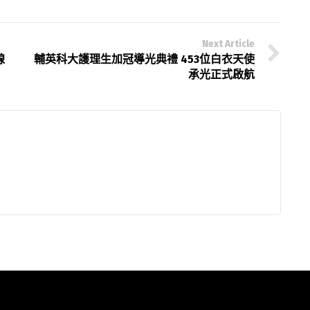
Next Article
線
輔英科大護理生加冠導光典禮 453位白衣天使
承光正式啟航