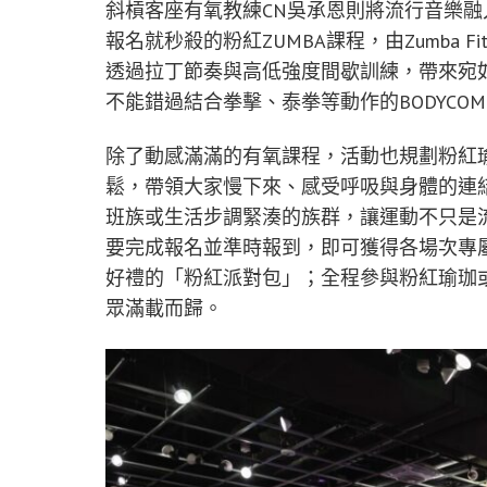
斜槓客座有氧教練CN吳承恩則將流行音樂
報名就秒殺的粉紅ZUMBA課程，由Zumba F
透過拉丁節奏與高低強度間歇訓練，帶來宛
不能錯過結合拳擊、泰拳等動作的BODYCO
除了動感滿滿的有氧課程，活動也規劃粉紅
鬆，帶領大家慢下來、感受呼吸與身體的連
班族或生活步調緊湊的族群，讓運動不只是
要完成報名並準時報到，即可獲得各場次專
好禮的「粉紅派對包」；全程參與粉紅瑜珈或修
眾滿載而歸。