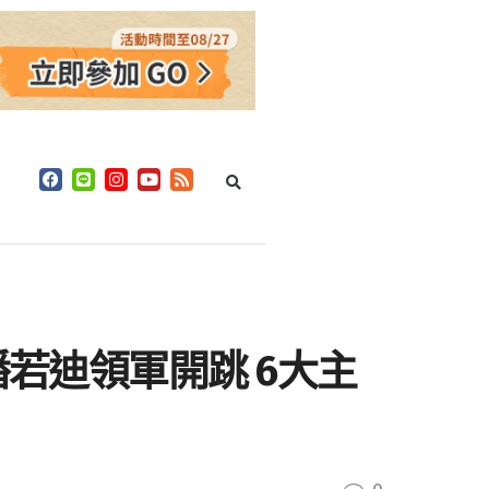
潘若迪領軍開跳 6大主