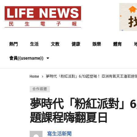
熱門
生活
文教
健康
娛樂
體育
會員({username})
Home
夢時代「粉紅派對」6/13起登場！ 亞洲有氧天王潘若迪
合作媒體
夢時代「粉紅派對」6
題課程嗨翻夏日
寫生活新聞