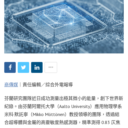
商傳媒
｜責任編輯／綜合外電報導
芬蘭研究團隊近日成功測量出極其微小的能量，創下世界新
紀錄。由芬蘭阿爾托大學（Aalto University）應用物理學系
米科·默託寧（Mikko Möttönen）教授領導的團隊，透過結
合超導體與金屬的高靈敏度熱感測器，精準測得 0.83 仄焦