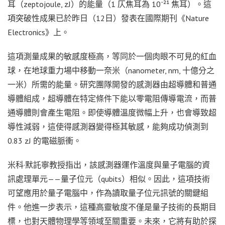
耳（zeptojoule, zJ）的能量（1 仄焦耳為 10⁻²¹ 焦耳）。這
項突破性成果已於昨日（12日）發表在國際期刊《Nature
Electronics》上。
這項測量成果的敏感度極高，等同於一個肉眼不可見的紅血
球，在地球重力場中移動一奈米（nanometer, nm, 十億分之
一米）所需的能量。研究團隊開發的感測器由超導體和普通
導體組成，超導體在特定條件下能以零電阻傳導電流，而普
通導體則會產生電阻。即使導體溫度微幅上升，也會導致超
導性減弱，這使得感測器變得極其敏感，能夠成功偵測到
0.83 zJ 的電磁脈衝。
米科·默託寧教授指出，該感測器運作溫度與量子電腦的資
訊處理單元——量子位元（qubits）相似。因此，這項技術
可望應用於量子電腦中，作為讀取量子位元訊號的關鍵組
件。他進一步表示，這種高靈敏度不僅是量子技術的長期目
標，也對天體物理學等領域至關重要。未來，它將有助於探