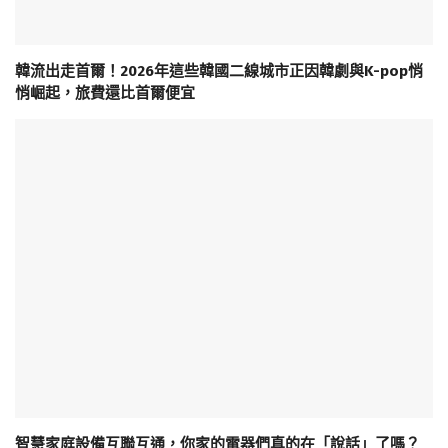
韓流出走首爾！2026年這些韓國二線城市正因韓劇與K-pop悄
悄崛起，旅費還比首爾便宜
智慧家庭設備互聯互通，你家的電器們真的在「說話」了嗎？