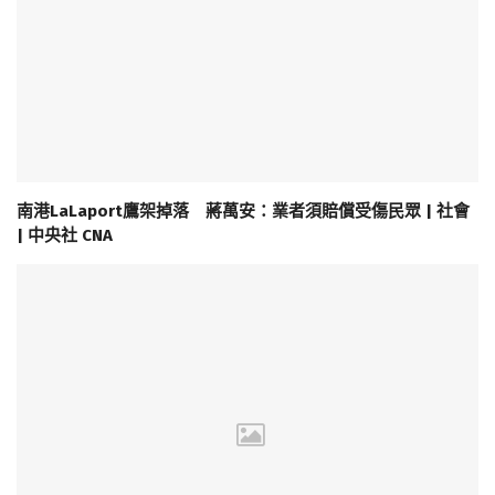
南港LaLaport鷹架掉落 蔣萬安：業者須賠償受傷民眾 | 社會
| 中央社 CNA