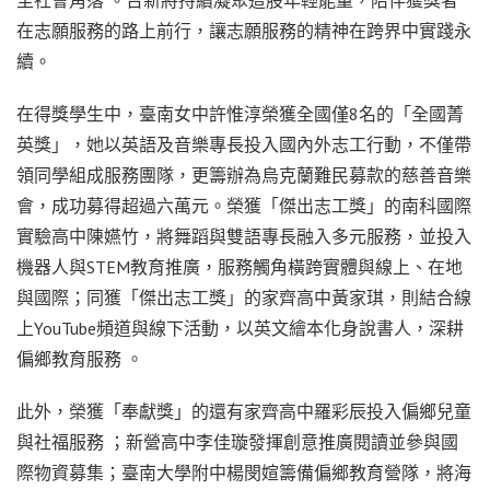
至社會角落 。台新將持續凝聚這股年輕能量，陪伴獲獎者
在志願服務的路上前行，讓志願服務的精神在跨界中實踐永
續。
在得獎學生中，臺南女中許惟淳榮獲全國僅8名的「全國菁
英獎」，她以英語及音樂專長投入國內外志工行動，不僅帶
領同學組成服務團隊，更籌辦為烏克蘭難民募款的慈善音樂
會，成功募得超過六萬元。榮獲「傑出志工獎」的南科國際
實驗高中陳嬿竹，將舞蹈與雙語專長融入多元服務，並投入
機器人與STEM教育推廣，服務觸角橫跨實體與線上、在地
與國際；同獲「傑出志工獎」的家齊高中黃家琪，則結合線
上YouTube頻道與線下活動，以英文繪本化身說書人，深耕
偏鄉教育服務 。
此外，榮獲「奉獻獎」的還有家齊高中羅彩辰投入偏鄉兒童
與社福服務 ；新營高中李佳璇發揮創意推廣閱讀並參與國
際物資募集；臺南大學附中楊閔媗籌備偏鄉教育營隊，將海