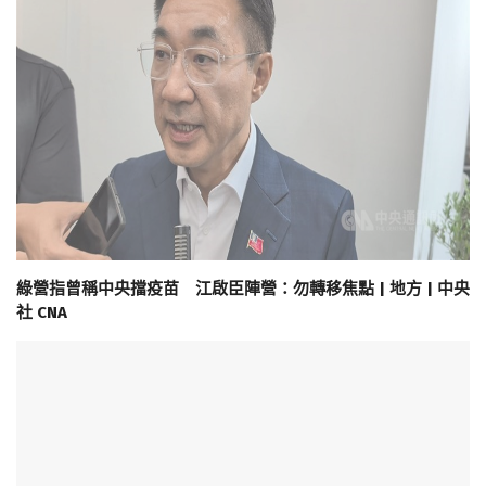
綠營指曾稱中央擋疫苗 江啟臣陣營：勿轉移焦點 | 地方 | 中央
社 CNA