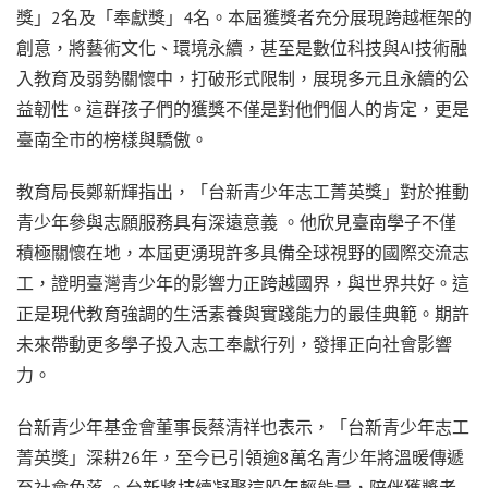
獎」2名及「奉獻獎」4名。本屆獲獎者充分展現跨越框架的
創意，將藝術文化、環境永續，甚至是數位科技與AI技術融
入教育及弱勢關懷中，打破形式限制，展現多元且永續的公
益韌性。這群孩子們的獲獎不僅是對他們個人的肯定，更是
臺南全市的榜樣與驕傲。
教育局長鄭新輝指出，「台新青少年志工菁英獎」對於推動
青少年參與志願服務具有深遠意義 。他欣見臺南學子不僅
積極關懷在地，本屆更湧現許多具備全球視野的國際交流志
工，證明臺灣青少年的影響力正跨越國界，與世界共好。這
正是現代教育強調的生活素養與實踐能力的最佳典範。期許
未來帶動更多學子投入志工奉獻行列，發揮正向社會影響
力。
台新青少年基金會董事長蔡清祥也表示，「台新青少年志工
菁英獎」深耕26年，至今已引領逾8萬名青少年將溫暖傳遞