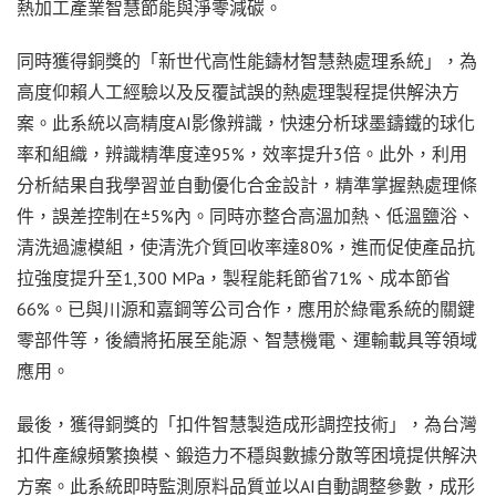
熱加工產業智慧節能與淨零減碳。
同時獲得銅獎的「新世代高性能鑄材智慧熱處理系統」，為
高度仰賴人工經驗以及反覆試誤的熱處理製程提供解決方
案。此系統以高精度AI影像辨識，快速分析球墨鑄鐵的球化
率和組織，辨識精準度逹95%，效率提升3倍。此外，利用
分析結果自我學習並自動優化合金設計，精準掌握熱處理條
件，誤差控制在±5%內。同時亦整合高溫加熱、低溫鹽浴、
清洗過濾模組，使清洗介質回收率達80%，進而促使產品抗
拉強度提升至1,300 MPa，製程能耗節省71%、成本節省
66%。已與川源和嘉鋼等公司合作，應用於綠電系統的關鍵
零部件等，後續將拓展至能源、智慧機電、運輸載具等領域
應用。
最後，獲得銅獎的「扣件智慧製造成形調控技術」，為台灣
扣件產線頻繁換模、鍛造力不穩與數據分散等困境提供解決
方案。此系統即時監測原料品質並以AI自動調整參數，成形