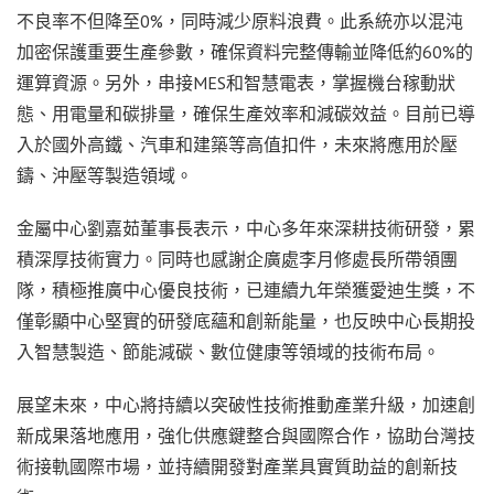
不良率不但降至0%，同時減少原料浪費。此系統亦以混沌
加密保護重要生產參數，確保資料完整傳輸並降低約60%的
運算資源。另外，串接MES和智慧電表，掌握機台稼動狀
態、用電量和碳排量，確保生產效率和減碳效益。目前已導
入於國外高鐵、汽車和建築等高值扣件，未來將應用於壓
鑄、沖壓等製造領域。
金屬中心劉嘉茹董事長表示，中心多年來深耕技術研發，累
積深厚技術實力。同時也感謝企廣處李月修處長所帶領團
隊，積極推廣中心優良技術，已連續九年榮獲愛迪生獎，不
僅彰顯中心堅實的研發底蘊和創新能量，也反映中心長期投
入智慧製造、節能減碳、數位健康等領域的技術布局。
展望未來，中心將持續以突破性技術推動產業升級，加速創
新成果落地應用，強化供應鍵整合與國際合作，協助台灣技
術接軌國際巿場，並持續開發對產業具實質助益的創新技