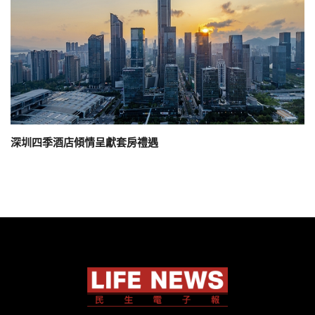
深圳四季酒店傾情呈獻套房禮遇