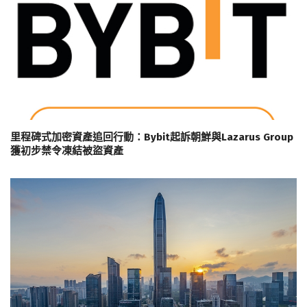
里程碑式加密資產追回行動：Bybit起訴朝鮮與Lazarus Group
獲初步禁令凍結被盜資產