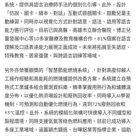
系統，提供具語言治療師手法的個別化引導。此外，設計
「仿說、圖卡、繪本、對話」互動式遊戲關卡，鼓勵兒童主
動練習。同時亦以視覺化方式針對語意、語法、語用等語言
能力進行評估。目前已與高醫、高雄市立聯合醫院、博正兒
童發展中心等10多家醫療及教育機構合作，81%個案在語言
理解及口語表逹能力展現正面成效。未來將拓展至失語症、
特殊教育、居家復健，與跨語言訓練等場域。
另外亦榮獲銀獎的「智慧節能燃燒系統」，針對高度仰賴人
工操作經驗和高能耗的燃燒爐提供改善方案。系統建立自預
熱式工業爐多組合實測資料庫，精準掌握用熱行為和爐體溫
度分佈，以優化熱流場設計和廢熱回收率。同時導入AI學習
機制，可預測和自動優化燃燒行為，逹到72%廢熱回收和
±3°C溫控。此外，系統的模組化架構可快速導入不同爐型和
製程環境，同時支援氫氣等綠色燃料應用，目前已成功導入
多座工業場域，涵蓋穎杰鑄造、台暉鋁業等指標企業，協助