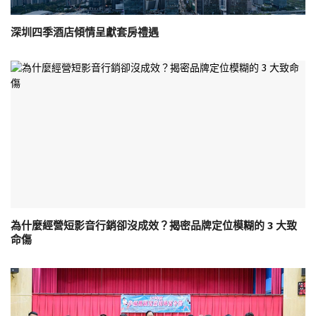
深圳四季酒店傾情呈獻套房禮遇
為什麼經營短影音行銷卻沒成效？揭密品牌定位模糊的 3 大致
命傷