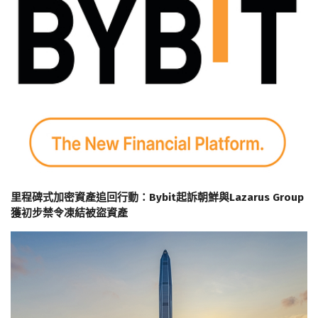
里程碑式加密資產追回行動：Bybit起訴朝鮮與Lazarus Group
獲初步禁令凍結被盜資產