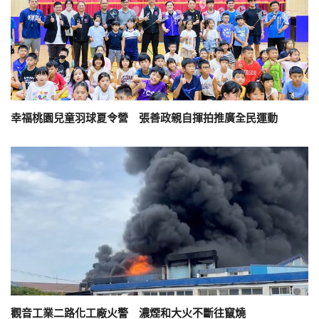
幸福桃園兒童羽球夏令營 張善政親自揮拍推廣全民運動
觀音工業二路化工廠火警 濃煙和大火不斷往竄燒