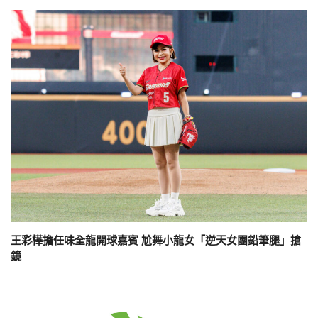
王彩樺擔任味全龍開球嘉賓 尬舞小龍女「逆天女團鉛筆腿」搶
鏡