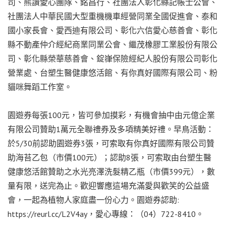
司、熊讚愛心團隊、銘昌行、社團法人彰化縣記帳士公會、
社團法人中華民國大型重機機車經營同業全國促進會、泰和
國小家長會、愛西迪有限公司、彰化六信愛心慈善會、彰化
縣不動產仲介經紀商業同業公會、繼茂橡膠工業股份有限公
司、彰化縣榮華慈善會、錠嵂保險經紀人股份有限公司彰化
營業處、台塑生醫健康悠活館、有你真好國際有限公司、粉
貓咪舞蹈工作室。
園遊券每張100元，皆可參加摸彩，有機會抽中由元億企業
有限公司贊助1萬元全聯禮券及多項精美好禮。早鳥活動：
於5/30前認助園遊券3張，可索取有你真好國際有限公司贊
助海苔乙包（市價100元）；認助8張，可索取由台塑生醫
健康悠活館贊助之水光亮澤洗髮精乙瓶（市價399元），數
量有限，送完為止。歡迎響應這場充滿愛與歡笑的公益盛
會，一起為植物人家庭盡一份心力。園遊券認助:
https://reurl.cc/L2V4ay，愛心專線：（04）722-8410。