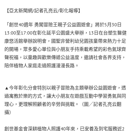
【亞太新聞網/記者孔亮云/彰化報導】
「創世40週年 勇闖冒險王親子公益園遊會」將於5月30日
13:00至17:00在彰化延平公園盛大舉辦，13日在台塑生醫健
康悠活館舉辦說明會，國聖非營利幼兒園孩童帶來熱力十足
的開場，眾多愛心單位與小朋友手持乘載希望的彩色氣球齊
聲祝福，以童趣與歡樂傳遞公益溫度，邀請社會各界支持，
陪伴植物人家庭走過照護漫漫長路。
▲今年彰化分會特別以親子冒險為主題舉辦公益園遊會，透
過寓教於樂的方式，讓大小朋友在遊戲互動中學習勇氣與同
理心，更理解照顧者的辛勞與挑戰。（圖╱記者孔亮云翻
攝）
創世基金會深耕植物人照護40年來，已安養及到宅服務近2