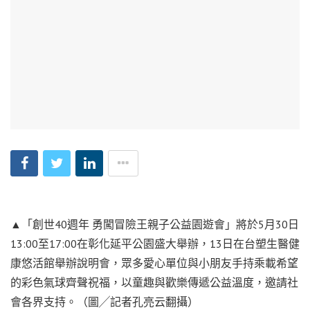
▲「創世40週年 勇闖冒險王親子公益園遊會」將於5月30日
13:00至17:00在彰化延平公園盛大舉辦，13日在台塑生醫健
康悠活館舉辦說明會，眾多愛心單位與小朋友手持乘載希望
的彩色氣球齊聲祝福，以童趣與歡樂傳遞公益溫度，邀請社
會各界支持。（圖╱記者孔亮云翻攝）