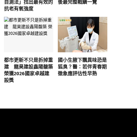
自測法」找出最有效的
後最完整戰績一覽
抗老有氧強度
都市更新不只是拆掉重
國小生腋下飄異味恐是
建 龍昊建設鑫陽馥築
狐臭？醫：若伴青春期
榮獲2026國家卓越建
徵象應評估性早熟
設獎