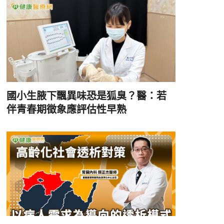
國小生腋下飄異味恐是狐臭？醫：若
伴青春期徵象應評估性早熟