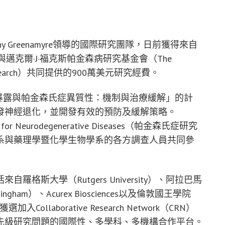
y Greenamyre領導的國際研究團隊，日前獲得來自
n’s（ASAP）與邁克爾·J·福克斯帕金森病研究基金會（The
nson’s Research）共同提供的900萬美元研究經費。
「環境暴露與帕金森氏症異質性：機制與治療緩解」的計
發神經退化，並開發有效的預防及緩解策略。
e for Neurodegenerative Diseases（帕金森氏症研究
系與藥理學暨化學生物學系的各方調查人員共同參
斯大學（Rutgers University）、阿拉巴馬
rmingham）、Acurex Biosciences以及倫敦國王學院
加入Collaborative Research Network（CRN）
先級研究問題的國際性、多學科、多機構合作平台。