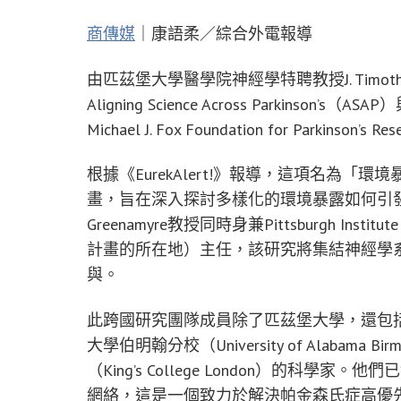
商傳媒
｜康語柔／綜合外電報導
由匹茲堡大學醫學院神經學特聘教授J. Timoth
Aligning Science Across Parkinso
Michael J. Fox Foundation for Parki
根據《EurekAlert!》報導，這項名為
畫，旨在深入探討多樣化的環境暴露如何引
Greenamyre教授同時身兼Pittsburgh Institut
計畫的所在地）主任，該研究將集結神經學
與。
此跨國研究團隊成員除了匹茲堡大學，還包括來自羅格
大學伯明翰分校（University of Alabama Bi
（King’s College London）的科學家。他們已獲選
網絡，這是一個致力於解決帕金森氏症高優