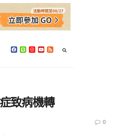
氏症致病機轉
0