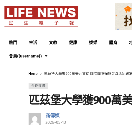
熱門
生活
文教
健康
娛樂
體育
會員({username})
Home
匹茲堡大學獲900萬美元資助 國際團隊探帕金森氏症致
合作媒體
匹茲堡大學獲900萬
商傳媒
2026-05-13