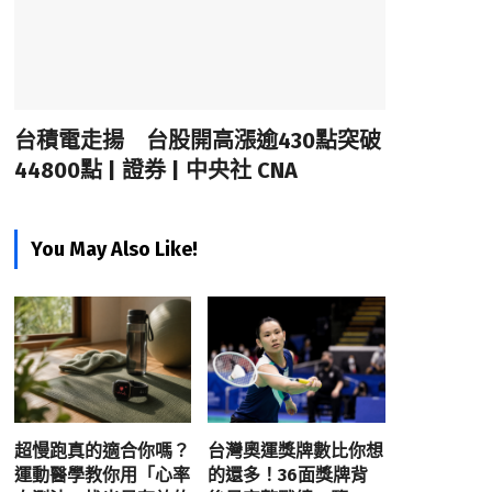
台積電走揚 台股開高漲逾430點突破
44800點 | 證券 | 中央社 CNA
You May Also Like!
超慢跑真的適合你嗎？
台灣奧運獎牌數比你想
運動醫學教你用「心率
的還多！36面獎牌背