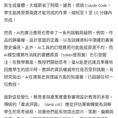
新生成量體，大幅節省了時間。據悉，透過 Claude Code，
學生能將原需兩週才能完成的作業，縮短至 5 至 10 分鐘內
完成。
然而，AI的廣泛應用也帶來了一系列挑戰與疑問。例如，作
品的歸屬權、設計意圖的定義，以及訓練資料中潛藏的審美
歷史偏見。此外，AI工具的訂閱費用可能造成資源不均，而
AI模型運算所消耗的實體資源（token使用量）也引發關
注。在教學層面，教授們開始思考，當AI能更迅速且準確地
回應學生的提示時，教師的資訊權威地位是否受到挑戰。有
研究指出，AI在建築史與理論方面的知識量，已超越任何一
位教授。
面對這些變化，教育者與產業應重新審視設計教育的本質。
傳統的「書桌評圖」（desk crit）應從評估專案轉變為洞察
學生的思考過程，培養他們能有效提出提示、策劃、編輯與