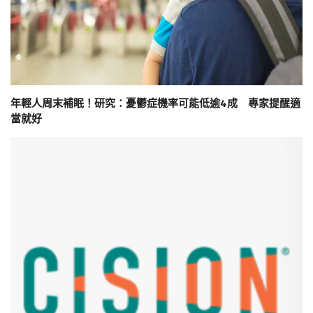
年輕人周末補眠！研究：憂鬱症機率可能低逾4成 專家提醒適
當就好