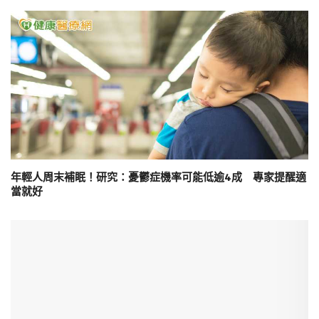
年輕人周末補眠！研究：憂鬱症機率可能低逾4成 專家提醒適
當就好