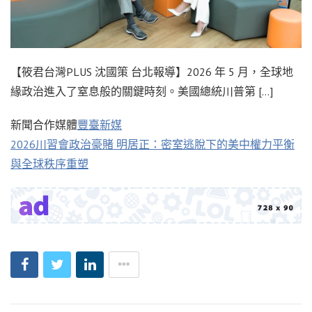
【筱君台灣PLUS 沈國策 台北報導】2026 年 5 月，全球地
緣政治進入了窒息般的關鍵時刻。美國總統川普第 […]
新聞合作媒體
豐臺新媒
2026川習會政治豪賭 明居正：密室逃脫下的美中權力平衡
與全球秩序重塑