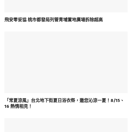
飛安零妥協 桃市都發局列管青埔置地廣場拆除超高
「常夏涼風」台北地下街夏日浴衣祭，邀您沁涼一夏！8/15、
16 熱情相見！