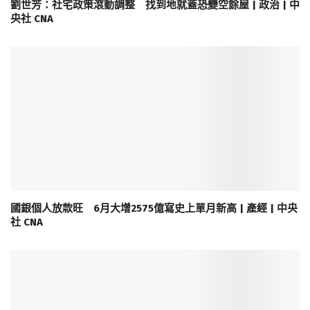
劉世芳：社宅政策滾動調整 找到地就蓋恐變空餘屋 | 政治 | 中
央社 CNA
國銀個人放款旺 6月大增2575億寫史上單月新高 | 產經 | 中央
社 CNA