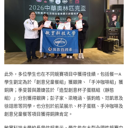
此外，多位學生也在不同競賽項目中獲得佳績，包括餐一A
學生劉定為於「創意兒童餐組」獲銀牌、「手沖咖啡組」獲
銅牌；季旻蓉與蕭婕芸於「造型創意杯子蛋糕組（靜態
組）」分別獲得銀牌；彭子家、梁曉涵、張鈞皓、范凱恩及
徐翊恩等同學，也分別於前菜展示、杯子蛋糕、手沖咖啡及
創意兒童餐等項目獲得銅牌肯定。
敏實科技大學校長曾信超表示，學生能在大型全國性競賽中