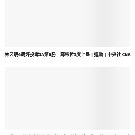
林昱珉6局好投奪3A第6勝 鄭宗哲3度上壘 | 運動 | 中央社 CNA