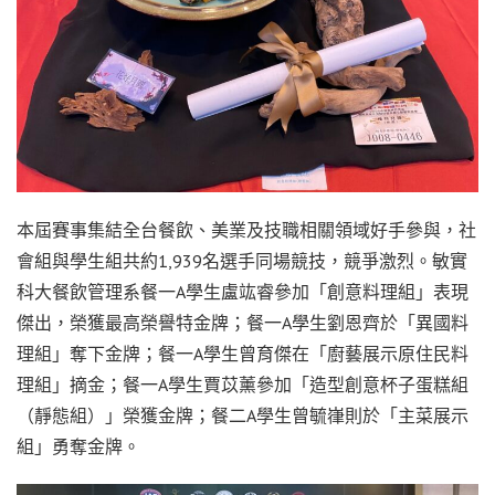
本屆賽事集結全台餐飲、美業及技職相關領域好手參與，社
會組與學生組共約1,939名選手同場競技，競爭激烈。敏實
科大餐飲管理系餐一A學生盧竑睿參加「創意料理組」表現
傑出，榮獲最高榮譽特金牌；餐一A學生劉恩齊於「異國料
理組」奪下金牌；餐一A學生曾育傑在「廚藝展示原住民料
理組」摘金；餐一A學生賈苡薰參加「造型創意杯子蛋糕組
（靜態組）」榮獲金牌；餐二A學生曾毓嵂則於「主菜展示
組」勇奪金牌。