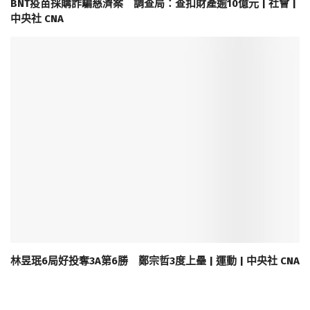
BNT疫苗採購詐騙慈濟案 調查局：查扣財產逾10億元 | 社會 |
中央社 CNA
林昱珉6局好投奪3A第6勝 鄭宗哲3度上壘 | 運動 | 中央社 CNA