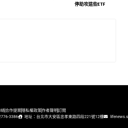
停助攻這些ETF
聯絡
合作提案
隱私權政策
作者聲明
訂閱
776-3386
地址：台北市大安區忠孝東路四段221號12樓
lifenews.