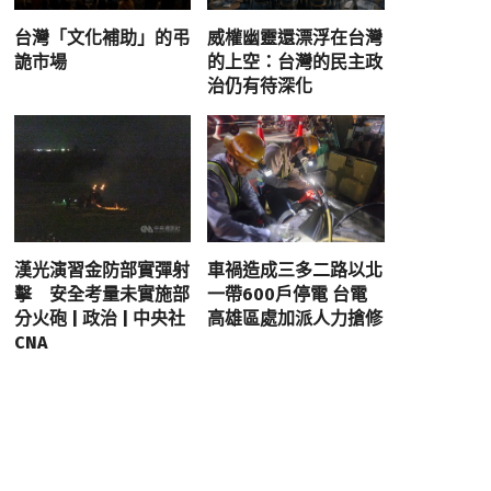
台灣「文化補助」的弔
威權幽靈還漂浮在台灣
詭市場
的上空：台灣的民主政
治仍有待深化
漢光演習金防部實彈射
車禍造成三多二路以北
擊 安全考量未實施部
一帶600戶停電 台電
分火砲 | 政治 | 中央社
高雄區處加派人力搶修
CNA