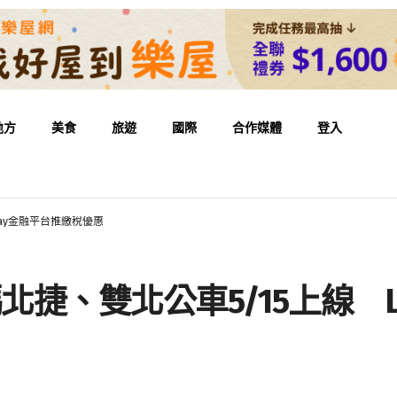
地方
美食
旅遊
國際
合作媒體
登入
E Pay金融平台推繳稅優惠
y乘車碼北捷、雙北公車5/15上線 