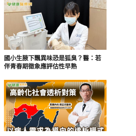
國小生腋下飄異味恐是狐臭？醫：若
伴青春期徵象應評估性早熟