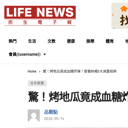
熱門
生活
文教
健康
娛樂
體育
會員({username})
Home
驚！烤地瓜竟成血糖炸彈！營養師揭5大減重陷阱
合作媒體
驚！烤地瓜竟成血糖
品觀點
2026-05-14