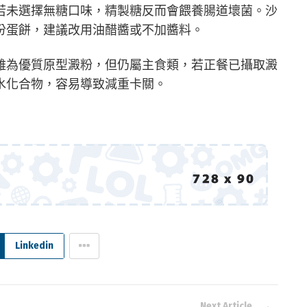
若未選擇無糖口味，精製糖反而會餵養腸道壞菌。沙
份蛋餅，建議改用油醋醬或不加醬料。
雖為優質原型澱粉，但仍屬主食類，若正餐已攝取澱
水化合物，容易導致減重卡關。
Linkedin
Next Article