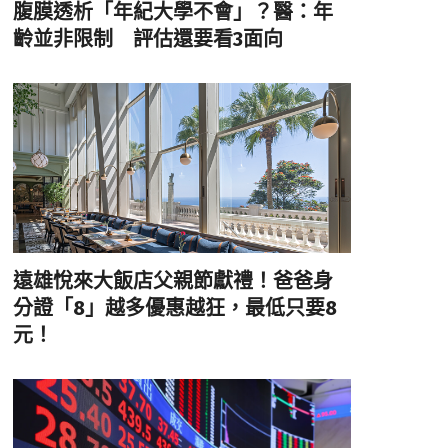
腹膜透析「年紀大學不會」？醫：年
齡並非限制 評估還要看3面向
遠雄悅來大飯店父親節獻禮！爸爸身
分證「8」越多優惠越狂，最低只要8
元！