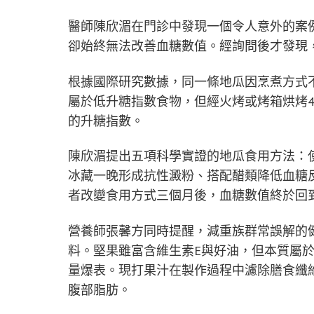
醫師陳欣湄在門診中發現一個令人意外的案
卻始終無法改善血糖數值。經詢問後才發現
根據國際研究數據，同一條地瓜因烹煮方式不同
屬於低升糖指數食物，但經火烤或烤箱烘烤45
的升糖指數。
陳欣湄提出五項科學實證的地瓜食用方法：
冰藏一晚形成抗性澱粉、搭配醋類降低血糖
者改變食用方式三個月後，血糖數值終於回
營養師張馨方同時提醒，減重族群常誤解的
料。堅果雖富含維生素E與好油，但本質屬
量爆表。現打果汁在製作過程中濾除膳食纖
腹部脂肪。