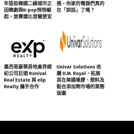
年這些韓國二線城市正
通，你家的電器們真的
因韓劇與K-pop悄悄崛
在「說話」了嗎？
起，旅費還比首爾便宜
墨西哥豪華房地產界經
Univar Solutions 收
紀公司巨頭 Ronival
購 H.M. Royal，拓展
Real Estate 與 eXp
其在美國橡膠、塑料及
Realty 攜手合作
黏合添加劑市場的業務
版圖