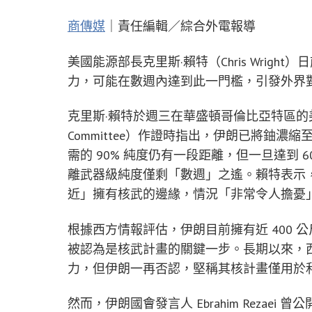
商傳媒
｜責任編輯／綜合外電報導
美國能源部長克里斯·賴特（Chris Wrig
力，可能在數週內達到此一門檻，引發外界
克里斯·賴特於週三在華盛頓哥倫比亞特區的美國參議院
Committee）作證時指出，伊朗已將鈾濃
需的 90% 純度仍有一段距離，但一旦達到 
離武器級純度僅剩「數週」之遙。賴特表示
近」擁有核武的邊緣，情況「非常令人擔憂
根據西方情報評估，伊朗目前擁有近 400 
被認為是核武計畫的關鍵一步。長期以來，
力，但伊朗一再否認，堅稱其核計畫僅用於
然而，伊朗國會發言人 Ebrahim Reza