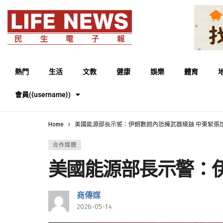
熱門
生活
文教
健康
娛樂
體育
會員({username})
Home
美國能源部長示警：伊朗數週內恐擁武器級鈾 中東緊張
合作媒體
美國能源部長示警：
商傳媒
2026-05-14