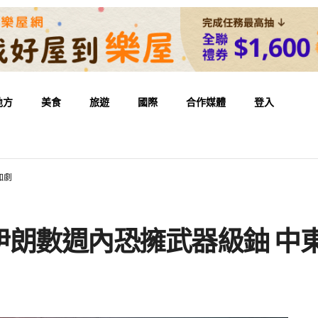
地方
美食
旅遊
國際
合作媒體
登入
加劇
伊朗數週內恐擁武器級鈾 中