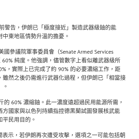
ht）日前警告，伊朗已「極度接近」製造武器級鈾的能
對中東地區情勢升溫的擔憂。
軍事委員會（Senate Armed Services
縮至 60% 純度。他強調，儘管數字上看似離武器級所
60%，實際上已完成了約 90% 的必要濃縮工作，距
，雖然之後仍需進行武器化過程，但伊朗已「相當接
」。
公斤的 60% 濃縮鈾。此一濃度遠超過民用能源所需，
西方國家與以色列持續指控德黑蘭試圖發展核武能
和平民用目的。
ei 曾公開表示，若伊朗再次遭受攻擊，選項之一可能包括朝