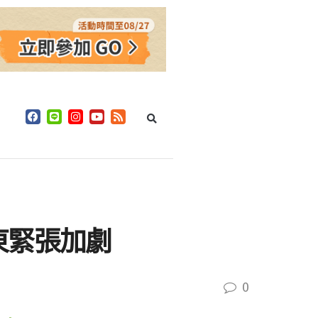
東緊張加劇
0