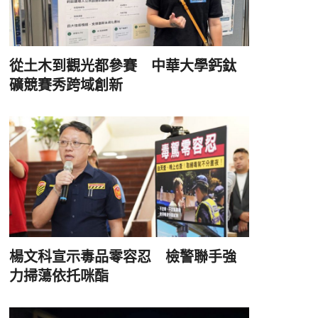
從土木到觀光都參賽 中華大學鈣鈦
礦競賽秀跨域創新
楊文科宣示毒品零容忍 檢警聯手強
力掃蕩依托咪酯