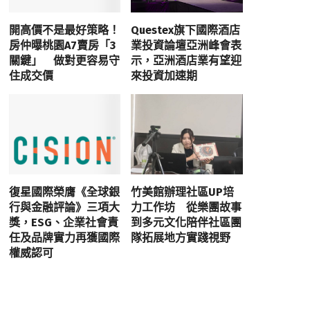
開高價不是最好策略！
Questex旗下國際酒店
房仲曝桃園A7賣房「3
業投資論壇亞洲峰會表
關鍵」 做對更容易守
示，亞洲酒店業有望迎
住成交價
來投資加速期
復星國際榮膺《全球銀
竹美館辦理社區UP培
行與金融評論》三項大
力工作坊 從樂團故事
獎，ESG、企業社會責
到多元文化陪伴社區團
任及品牌實力再獲國際
隊拓展地方實踐視野
權威認可