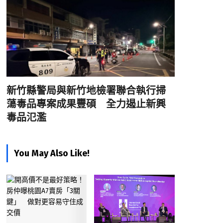
新竹縣警局與新竹地檢署聯合執行掃
蕩毒品專案成果豐碩 全力遏止新興
毒品氾濫
You May Also Like!