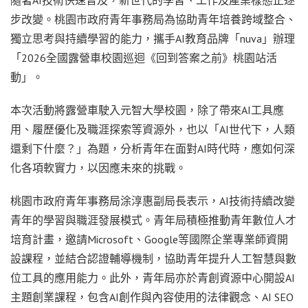
步改變。桃園市政府青年事務局為協助青年培養跨域整合、
獨立思考與持續學習的能力，攜手AI教育品牌「nuva」辦理
「2026全國露營車校園巡迴《回到答案之前》桃園站活
動」。
本次活動將露營車駛入元智大學校園，除了帶來AI工具應
用、履歷優化及職涯探索等資源外，也以「AI世代下，人類
還剩下什麼？」為題，分析青年在面對AI時代時，應如何深
化各項軟實力，以因應未來的挑戰。
桃園市政府青年事務局涂淳惠副局長表示，AI技術持續改變
青年的學習與職涯發展模式。青年局積極推動青年數位人才
培育計畫，邀請Microsoft、Google等國際企業專業師資開
設課程，並結合認證輔導機制，協助青年提升人工智慧與數
位工具的應用能力。此外，青年局亦於青創資源中心開設AI
主題創業課程，包含AI創作與內容使用的法律觀念、AI SEO