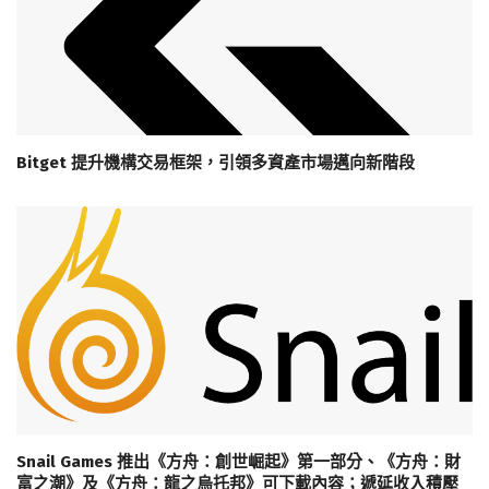
Bitget 提升機構交易框架，引領多資產市場邁向新階段
Snail Games 推出《方舟：創世崛起》第一部分、《方舟：財
富之潮》及《方舟：龍之烏托邦》可下載內容；遞延收入積壓