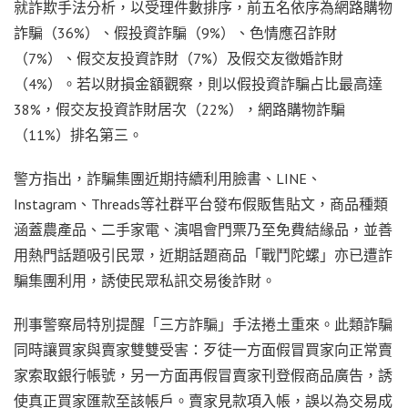
就詐欺手法分析，以受理件數排序，前五名依序為網路購物
詐騙（36%）、假投資詐騙（9%）、色情應召詐財
（7%）、假交友投資詐財（7%）及假交友徵婚詐財
（4%）。若以財損金額觀察，則以假投資詐騙占比最高達
38%，假交友投資詐財居次（22%），網路購物詐騙
（11%）排名第三。
警方指出，詐騙集團近期持續利用臉書、LINE、
Instagram、Threads等社群平台發布假販售貼文，商品種類
涵蓋農產品、二手家電、演唱會門票乃至免費結緣品，並善
用熱門話題吸引民眾，近期話題商品「戰鬥陀螺」亦已遭詐
騙集團利用，誘使民眾私訊交易後詐財。
刑事警察局特別提醒「三方詐騙」手法捲土重來。此類詐騙
同時讓買家與賣家雙雙受害：歹徒一方面假冒買家向正常賣
家索取銀行帳號，另一方面再假冒賣家刊登假商品廣告，誘
使真正買家匯款至該帳戶。賣家見款項入帳，誤以為交易成