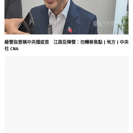
綠營指曾稱中央擋疫苗 江啟臣陣營：勿轉移焦點 | 地方 | 中央
社 CNA