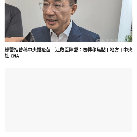
綠營指曾稱中央擋疫苗 江啟臣陣營：勿轉移焦點 | 地方 | 中央
社 CNA