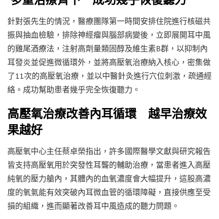
針對張先生的情況，醫療團隊第一時間安排住院進行核磁共
振與抽血檢驗，排除神經瘤與腦部病變後，立即展開耳中風
的雞尾酒療法，注射高劑量類固醇及維生素B群，以抑制內
耳發炎並促進微循環外，並將高壓氧治療納入核心，密集做
了11次的高壓氧治療，並以中醫針灸進行穴位刺激，疏通經
絡。成功幫助患者幾乎完全恢復聽力。
高壓氧治療改善內耳循環 越早治療效
果越好
高壓氧中心主任蔡卓榮指出，許多國際醫學文獻與研究報告
皆支持高壓氧用於突發性耳聾的輔助治療，當患者進入高壓
純氧的壓力艙內，其體內的血氧濃度會大幅提升，這股高濃
度的氧氣能有效突破內耳微血管的循環障礙，直接供應至受
損的組織，進而顯著改善耳中風造成的聽力問題。