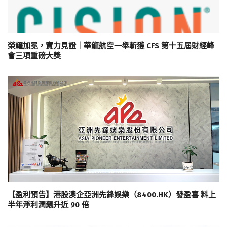
榮耀加冕，實力見證｜華龍航空一舉斬獲 CFS 第十五屆財經峰
會三項重磅大獎
【盈利預告】港股澳企亞洲先鋒娛樂（8400.HK）發盈喜 料上
半年淨利潤飆升近 90 倍