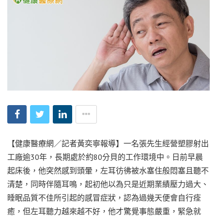
【健康醫療網／記者黃奕寧報導】一名張先生經營塑膠射出
工廠逾30年，長期處於約80分貝的工作環境中。日前早晨
起床後，他突然感到頭暈，左耳彷彿被水塞住般悶塞且聽不
清楚，同時伴隨耳鳴，起初他以為只是近期業績壓力過大、
睡眠品質不佳所引起的感冒症狀，認為過幾天便會自行痊
癒，但左耳聽力越來越不好，他才驚覺事態嚴重，緊急就