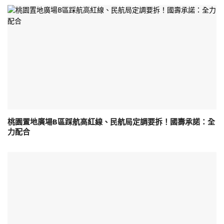
桃園置地廣場B區踩航高紅線、民航局定調要拆！國壽承諾：全
力配合