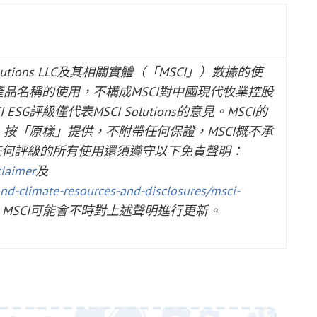
utions LLC
及其相關實體（
「MSCI」
）數據的使
產品名稱的使用，不構成
MSCI
對中國現代牧業控股
I ESG
評級僅代表
MSCI Solutions
的意見。
MSCI
的
，按
「
原樣
」
提供，不附帶任何保證，
MSCI
概不承
任何評級的所有使用還須遵守以下免責聲明：
laimer
及
nd-climate-resources-and-disclosures/msci-
，
MSCI
可能會不時對上述聲明進行更新。