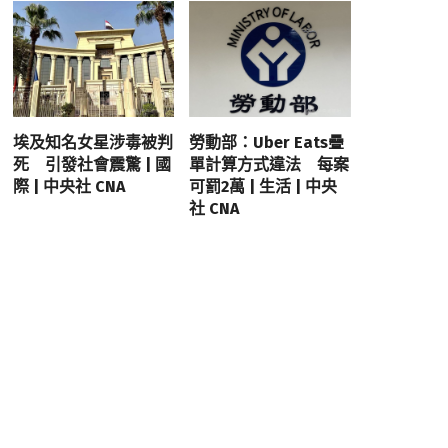
埃及知名女星涉毒被判
勞動部：Uber Eats疊
死 引發社會震驚 | 國
單計算方式違法 每案
際 | 中央社 CNA
可罰2萬 | 生活 | 中央
社 CNA