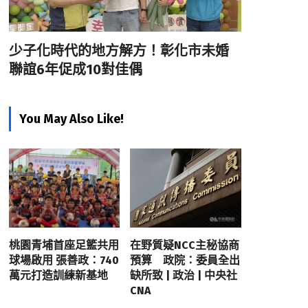
少子化時代的地方解方！彰化市未婚
聯誼6年促成10對佳偶
You May Also Like!
桃園青埔首座足籃共用
在野質疑NCC主秘協商
球場啟用 張善政：740
預算 政院：委員全出
萬元打造訓練新基地
缺所致 | 政治 | 中央社
CNA