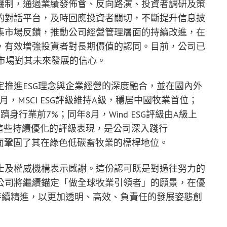
機制，通過業績發佈會、反向路演、投資者調研及策
的對話平台，及時回應投資者關切，不斷提升信息披
集市場反饋，推動公司經營管理層面的持續改進，在
，有效增強投資者對長期價值的認同。目前，公司已
市場對其未來發展的信心。
推進ESG理念與企業經營的深度融合，並在國內外
3月，MSCI ESG評級維持A級，穩居中國牧業首位；
躋身行業前7%；同年8月，Wind ESG評級由A級上
。這些持續優化的評級表現，是公司深入踐行
全面鞏固了其在綠色低碳畜牧業的標桿地位。
士及權威機構表示感謝。這份認可既是對過往努力的
公司將繼續錨定「做全球牧業引領者」的願景，在優
持續精進，以更加透明、高效、負責任的發展姿態創