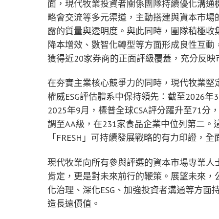
面，現代牧業投資者關係團隊持續優化溝通
略會交流等多元渠道，主動搭建與資本市場
露的質量與透明度。與此同時，團隊積極收
降本增效、數智化轉型等方面形成良性互動
獲得近20家券商的正面評級覆蓋，充分反映
在夯實主業核心競爭力的同時，現代牧業堅定
權威ESG評估體系中保持領先：截至
2026年
2025年9月，標普全球CSA評分躍升至71分，
調至AA級，在231家食品企業中位列第二
「FRESH」可持續發展戰略的有力印證，
現代牧業向所有參與評選的資本市場專業人
肯定，更是對未來前行的鞭策。展望未來，
化治理、深化ESG、加強投資者溝通等方面
造長遠價值。