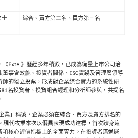
女士
綜合、賣方第二名、買方第三名
《Extel》歷經多年積澱，已成為衡量上市公司治
董事會效能、投資者關係、ESG實踐及管理層領導
析師的獨立投票，形成對企業綜合實力的系統性研
5,581名投資者、投資組合經理和分析師參與，共提名
。
尊崇企業」稱號，企業必須在綜合、買方及賣方排名的
數。現代牧業本次以優異表現成功達標，首次躋身這
各項核心評價指標上的全面實力。在投資者溝通層