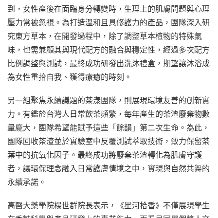
到，女性產後在面臨身分轉變時，生理上的肌膚問題與心理
壓力常被忽視。為打造溫和且具修護力的產品，團隊深入研
究東方草本，在開發過程中，除了調整草本植物的特殊氣
味，也需兼顧其與現代配方的融合與穩定性，經過多次配方
比例調整與測試，最終成功研發出洗沐禮盒，期望讓沐浴成
為女性重拾自我、獲得療癒的時刻。
另一組聚焦永續議題的茶漾團隊，則展現環境友善的創新實
力。有鑑於台灣人日常飲茶頻繁，每年產生的茶渣廢棄物數
量龐大，團隊希望能賦予這些「餘韻」第二次生命。為此，
團隊回收茶渣並於實驗室中反覆測試萃取技術，致力保留茶
葉中的抗氧化因子。最終成功將廢棄茶渣轉化為肌膚守護
者，讓環保理念融入日常護膚情境之中，實現與自然共舞的
永續承諾。
高醫大藥學院楊世群院長表示，《星河拾香》不僅展現學生