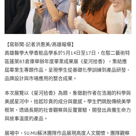
【寫新聞-記者洪惠美/高雄報導】
高雄醫學大學香粧品學系於5月14日至17日，在駁二藝術特
區蓬萊B3倉庫舉辦年度畢業成果展《星河拾香》，集結應
屆畢業生專題作品，呈現學生從基礎化學訓練到產品研發、
品牌設計與市場應用的整合成果。
本次展覽以《星河拾香》為題，象徵創作者在浩瀚的科學與
美感星河中，拾起珍貴的成分與靈感。學生們跳脫傳統美學
框架，透過長期的社會觀察與反覆實驗，開發出具備生命力
與故事溫度的產品。
展場中，SU.MU蘇沐團隊作品展現高度人文關懷。團隊觀察