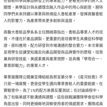
在香粧科學與產品研發上的專業能力，更看見同學們將人文
關懷、美學設計與永續理念融入作品中的用心與創意。期待
同學們未來持續以專業與熱情投入香粧產業，發揮高醫香粧
人的影響力，為產業帶來更多創新與溫度。
高醫大香粧品學系系主任顏峰霖指出，香粧品專業人才的培
育，不僅在於產品調製，更重要的是培養學生具備從科學驗
證、原料應用、配方研發到市場溝通的整合實力。本次畢展
呈現學生從課堂知識走向產品開發與品牌實作的歷程，培育
兼具研發技能、美感素養與產業視野，並具備「學用合一、
畢業即戰力」的專業人才。
畢業展團隊公關兼宣傳組組長蔡宜蓁分享，《星河拾香》不
只是一場展覽，更是從學生邁向專業香粧人的重要蛻變。在
實驗室中，為了1%的配方差異反覆測試；在討論過程中，
為了包裝美感不斷溝通與調整，這些挑戰讓團隊學會從科學
角度出發，同時更細緻地洞察使用者的情感需求。團隊成員