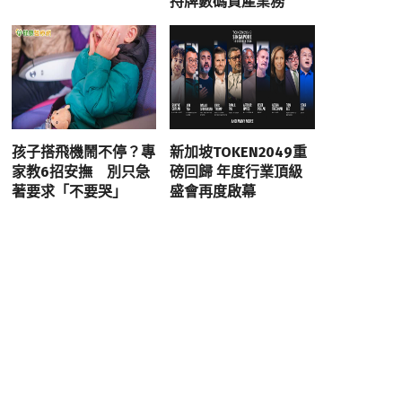
持牌數碼資產業務
孩子搭飛機鬧不停？專
新加坡TOKEN2049重
家教6招安撫 別只急
磅回歸 年度行業頂級
著要求「不要哭」
盛會再度啟幕