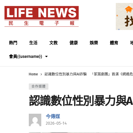
熱門
生活
文教
健康
娛樂
體育
會員({username})
Home
認識數位性別暴力與AI詐騙 「家窩劇團」首演《網路
合作媒體
認識數位性別暴力與A
今傳媒
2026-05-14