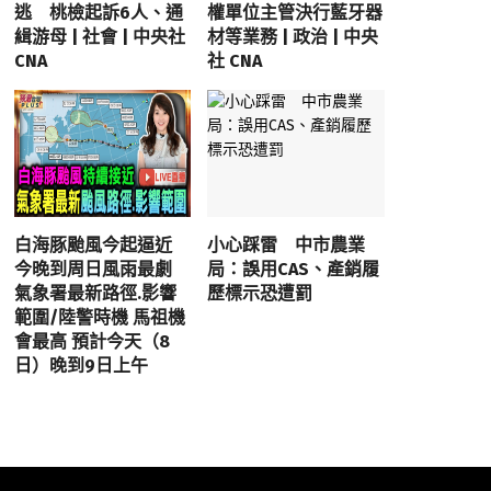
逃 桃檢起訴6人、通
權單位主管決行藍牙器
緝游母 | 社會 | 中央社
材等業務 | 政治 | 中央
CNA
社 CNA
白海豚颱風今起逼近
小心踩雷 中市農業
今晚到周日風雨最劇
局：誤用CAS、產銷履
氣象署最新路徑.影響
歷標示恐遭罰
範圍/陸警時機 馬祖機
會最高 預計今天（8
日）晚到9日上午