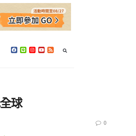
低全球
0