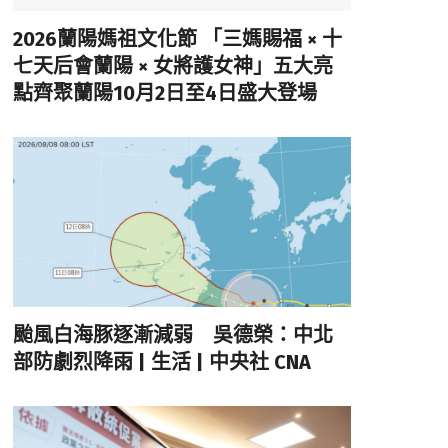
2026蘭陽媽祖文化節 「三媽賜福 × 十
七天后會蘭陽 × 女將護女神」五大亮
點齊聚蘭陽10月2日至4日盛大登場
颱風白海豚逐漸減弱 吳德榮：中北
部防劇烈降雨 | 生活 | 中央社 CNA