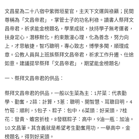
文昌星為二十八宿中紫微垣星官，主天下文運與祿籍；民間
尊稱為「文昌帝君」，掌管士子的功名利祿。讀書人祭拜文
昌帝君，祈求能金榜題名，學業成就，扶持學子無考運者，
扶身定心，潛移默化，約束散漫心理，化為善念，努力向
上，才思敏捷，智巧聰明，專心致志，博學多聞，順理成
章。公教人員與上班族祭拜文昌帝君，祈求工作升遷、仕途
如意。建議提早祭拜「文昌帝君」，期望能金榜題名!
一、祭拜文昌帝君的供品：
祭拜文昌帝君的供品，一般以生菜為主：1芹菜：代表勤
學、勤奮，2蒜：計算，3蔥：聰明、開智慧、耳聰目明，4
竹筍：順利，5包子、粽子：包中，6菜頭：好采頭，7桂
花：發貴、蟾宮折桂，8發糕粽子：高中，9油一瓶：加油。
10.文昌筆。其含義就是希望考生勤奮用功，一舉高中，金
榜題名，得到好采頭。