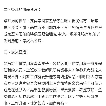
二、祭拜的供品禁忌：
祭拜過的供品一定要帶回家煮給考生吃，但民俗有一項禁
忌，芹菜、蔥、蒜煮時不可加丸子、蛋，免得考生考個零蛋
或完蛋。喝茶的時候要喝包種(包中)茶，絕不能喝烏龍茶以
免鬧烏龍，考試出差錯。
三、安文昌燈：
文昌燈不僅適用於莘莘學子、公務人員，也適用於一般受薪
任職的文員、上班族、教師與所有讀書人。除參與考試之人
需安奉外，對於工作有要升遷或需增進智慧、聰明之人亦需
安奉。到宮廟安奉文昌燈附上開光加持開竅文昌符，可帶身
或放在枕頭內，讓學生智慧增長、學業進步、考運亨通、金
榜題名、功成名就。上班者工作穩定、聰明開竅、智慧處
事、工作升遷、仕途如意、加官晉祿。