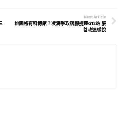
Next Article
三
桃園將有科博館？凌濤爭取落腳捷運G12站 張
善政這樣說