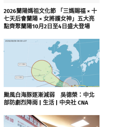
2026蘭陽媽祖文化節 「三媽賜福 × 十
七天后會蘭陽 × 女將護女神」五大亮
點齊聚蘭陽10月2日至4日盛大登場
颱風白海豚逐漸減弱 吳德榮：中北
部防劇烈降雨 | 生活 | 中央社 CNA