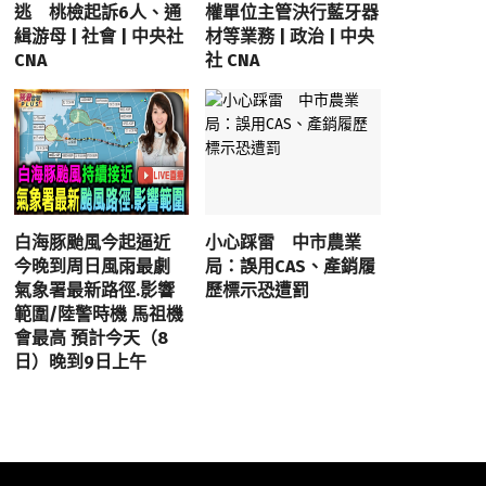
逃 桃檢起訴6人、通
權單位主管決行藍牙器
緝游母 | 社會 | 中央社
材等業務 | 政治 | 中央
CNA
社 CNA
白海豚颱風今起逼近
小心踩雷 中市農業
今晚到周日風雨最劇
局：誤用CAS、產銷履
氣象署最新路徑.影響
歷標示恐遭罰
範圍/陸警時機 馬祖機
會最高 預計今天（8
日）晚到9日上午