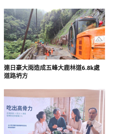
連日豪大雨造成五峰大鹿林道6.8k處
道路坍方