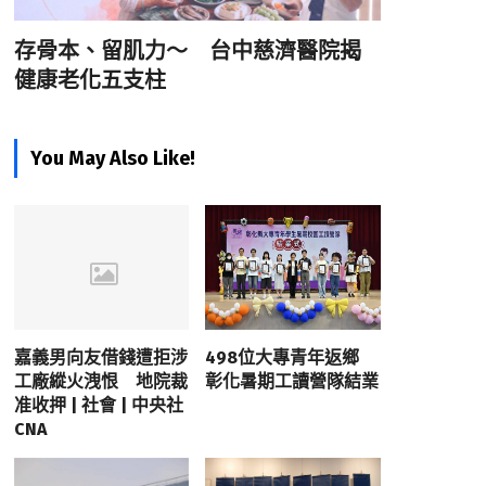
存骨本、留肌力～ 台中慈濟醫院揭
健康老化五支柱
You May Also Like!
嘉義男向友借錢遭拒涉
498位大專青年返鄉
工廠縱火洩恨 地院裁
彰化暑期工讀營隊結業
准收押 | 社會 | 中央社
CNA