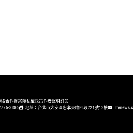
聯絡
合作提案
隱私權政策
作者聲明
訂閱
776-3386
地址：台北市大安區忠孝東路四段221號12樓
lifenews.