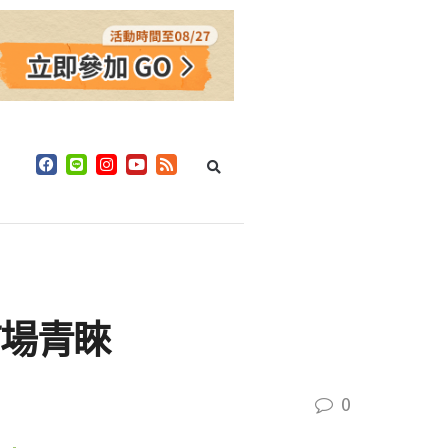
獲市場青睞
0