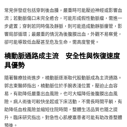
常見併發症包括穿刺後血腫，嚴重時可能壓迫神經或影響血
流；若動脈傷口未完全癒合，可能形成假性動脈瘤，需進一
步處置；穿刺若同時傷及靜脈，則可能造成動靜脈瘻管，影
響局部循環；最嚴重的情況為後腹膜出血，外觀不易察覺，
卻可能導致低血壓甚至危及生命，需高度警覺。
橈動脈通路成主流 安全性與恢復速度
具優勢
隨著醫療技術進步，橈動脈逐漸取代股動脈成為主流通路。
郭志東醫師指出，橈動脈位於手腕表淺位置，壓迫止血容
易，有助降低嚴重出血風險，也可大幅降低後腹膜出血風
險。病人術後可較快坐起或下床活動，不需長時間平躺，有
助降低血栓風險並縮短住院時間，整體生活品質也隨之提
升。臨床研究指出，對急性心肌梗塞患者可能有助改善整體
預後。