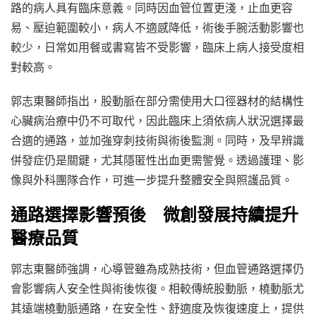
路的病人具有臨床意義。同時因血管位置更淺，止血更容
易、壓迫範圍較小，病人不適感降低，術後手腕活動影響也
較少，日常如用餐或書寫皆不受影響，臨床上病人接受度相
對較高。
郭志東醫師指出，股動脈在部分需使用大口徑器材的結構性
心臟病治療中仍不可取代，因此臨床上須依病人狀況選擇最
合適的通路，並加強穿刺技術與術後監測。同時，及早辨識
併發症仍是關鍵，尤其隱匿性出血更需警覺。透過護理、影
像與外科團隊合作，可進一步提升整體安全與照護品質。
通路選擇影響預後 微創發展持續提升
醫療品質
郭志東醫師強調，心導管雖為成熟技術，但血管通路選擇仍
會影響病人安全性與術後恢復。相較傳統股動脈，橈動脈尤
其遠端橈動脈通路，在安全性、舒適度及恢復速度上，提供