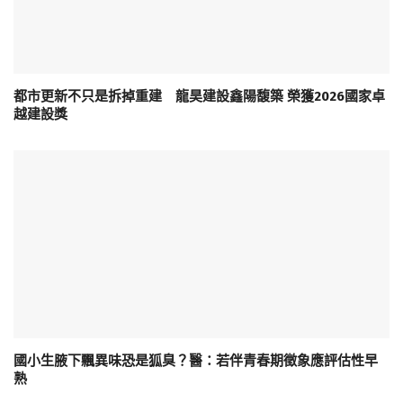
都市更新不只是拆掉重建 龍昊建設鑫陽馥築 榮獲2026國家卓
越建設獎
國小生腋下飄異味恐是狐臭？醫：若伴青春期徵象應評估性早
熟